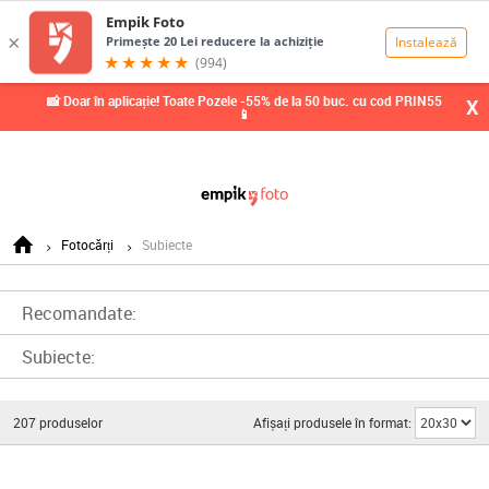
0,00
Lei
📸 Doar în aplicație! Toate Pozele -55% de la 50 buc. cu cod PRIN55
X
📱
Fotocărți
Subiecte
Recomandate:
Subiecte:
207
produselor
Afișați produsele în format: