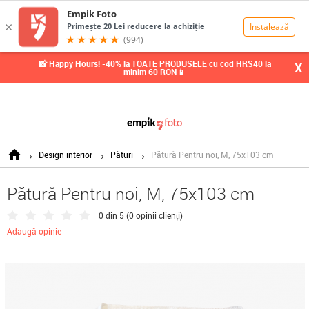
0,00
Lei
📸 Happy Hours! -40% la TOATE PRODUSELE cu cod HRS40 la
X
minim 60 RON📱
Design interior
Pături
Pătură Pentru noi, M, 75x103 cm
Pătură Pentru noi, M, 75x103 cm
0 din 5 (
0 opinii clienți
)
Adaugă opinie