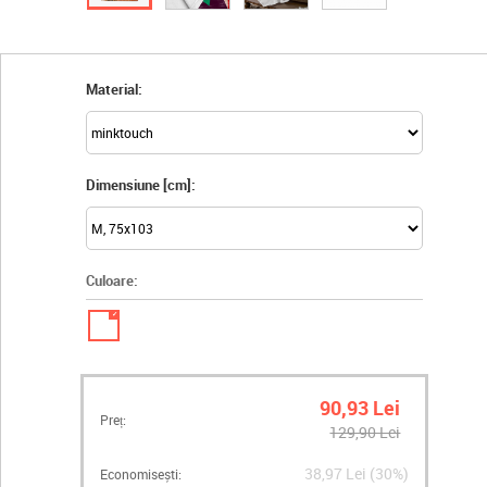
Material:
Dimensiune [cm]:
Culoare:
✓
90,93 Lei
Preț:
129,90 Lei
38,97 Lei (30%)
Economisești: