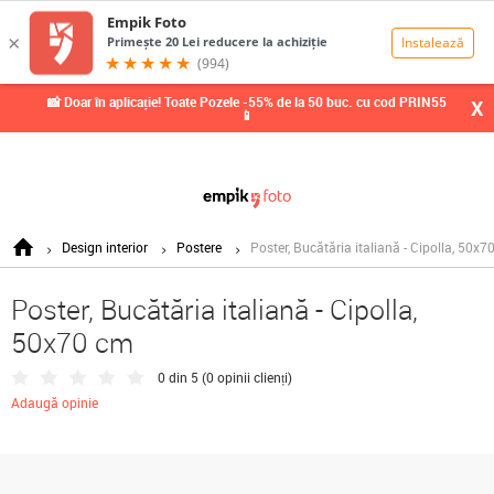
0,00
Lei
📸 Doar în aplicație! Toate Pozele -55% de la 50 buc. cu cod PRIN55
X
📱
Design interior
Postere
Poster, Bucătăria italiană - Cipolla, 50x7
Poster, Bucătăria italiană - Cipolla,
50x70 cm
0 din 5 (
0 opinii clienți
)
Adaugă opinie