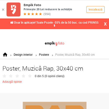
0,00
Lei
📸 Doar în aplicație! Toate Pozele -55% de la 50 buc. cu cod PRIN55
X
📱
Design interior
Postere
Poster, Muzică Rap, 30x40 cm
Poster, Muzică Rap, 30x40 cm
0 din 5 (
0 opinii clienți
)
Adaugă opinie