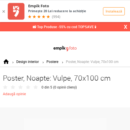
0,00
Lei
X
📸 Top Produse -55% cu cod TOPSAVE📱
Design interior
Postere
Poster, Noapte: Vulpe, 70x100 cm
Poster, Noapte: Vulpe, 70x100 cm
0 din 5 (
0 opinii clienți
)
Adaugă opinie