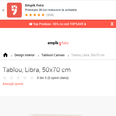
0,
X
📸 Top Produse -55% cu cod TOPSAVE📱
Design interior
Tablouri Canvas
Tablou, Libra, 50x70 cm
Tablou, Libra, 50x70 cm
0 din 5 (
0 opinii clienți
)
Adaugă opinie