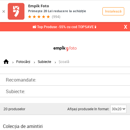
0,00
Lei
X
📸 Top Produse -55% cu cod TOPSAVE📱
Fotocărți
Subiecte
Școală
Recomandate:
Subiecte:
20
produselor
Afișați produsele în format:
Colecția de amintiri