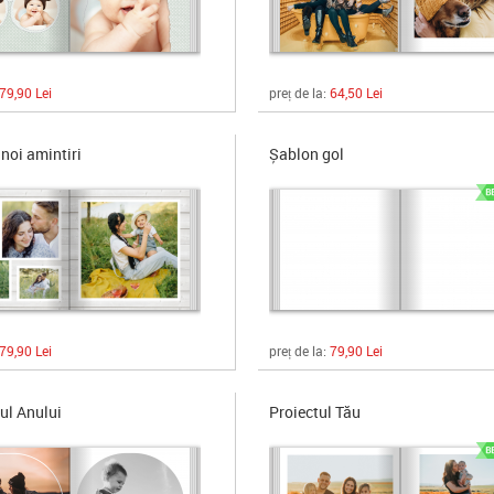
79,90 Lei
preț de la:
64,50 Lei
noi amintiri
Șablon gol
79,90 Lei
preț de la:
79,90 Lei
l Anului
Proiectul Tău