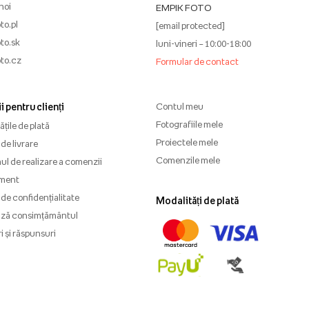
noi
EMPIK FOTO
to.pl
[email protected]
to.sk
luni-vineri – 10:00-18:00
to.cz
Formular de contact
i pentru clienți
Contul meu
Fotografiile mele
țile de plată
Proiectele mele
de livrare
Comenzile mele
l de realizare a comenzii
ment
 de confidențialitate
Modalități de plată
ază consimțământul
i și răspunsuri