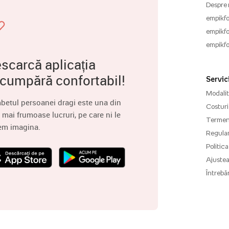
Despre 
empikfo
empikfo
empikfo
scarcă aplicația
 cumpără confortabil!
Servici
Modalită
betul persoanei dragi este una din
Costuri 
 mai frumoase lucruri, pe care ni le
Termenu
em imagina.
Regula
Politica
Ajuste
Întrebăr