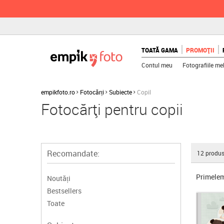
TOATĂ GAMA
PROMOȚII
Contul meu
Fotografiile me
empikfoto.ro
Fotocărți
Subiecte
Copil
Fotocărți pentru copii
Recomandate:
12
produs
Primele
Noutăți
Bestsellers
Toate