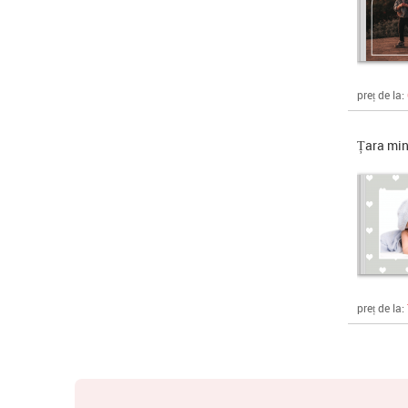
preț de la:
Țara minu
preț de la: