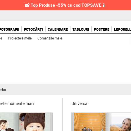
📸 Top Produse -55% cu cod TOPSAVE📱
FOTOGRAFII
FOTOCĂRȚI
CALENDARE
TABLOURI
POSTERE
LEPOREL
le
Proiectele mele
Comenzile mele
elor
mele momente mari
Universal