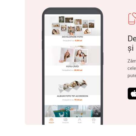
De
și
Zâm
cele
put