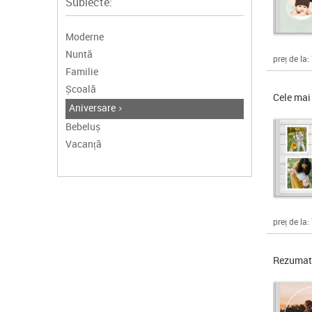
Subiecte:
Moderne
Nuntă
preț de la:
Familie
Școală
Cele mai 
Aniversare
Bebeluș
Vacanță
preț de la:
Rezumatu