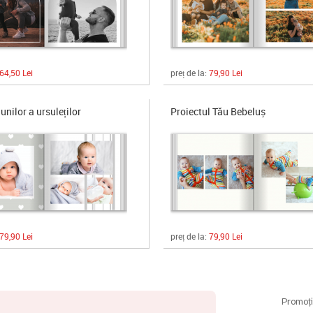
64,50 Lei
preț de la:
79,90 Lei
nilor a ursuleților
Proiectul Tău Bebeluș
79,90 Lei
preț de la:
79,90 Lei
Promoți