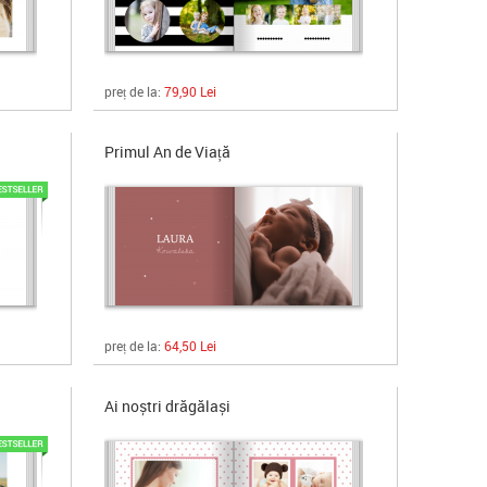
preț de la:
79,90 Lei
Primul An de Viață
preț de la:
64,50 Lei
Ai noștri drăgălași