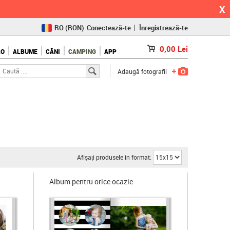
X
RO
(RON)
Conectează-te
Înregistrează-te
CZ
(KČ)
0,00
Lei
LO
ALBUME
CĂNI
CAMPING
APP
SK
(€)
Adaugă fotografii
Afișați produsele în format:
Album pentru orice ocazie