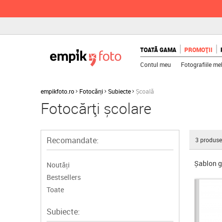
TOATĂ GAMA
PROMOȚII
Contul meu
Fotografiile me
empikfoto.ro
Fotocărți
Subiecte
Școală
Fotocărți școlare
Recomandate:
3
produse
Șablon g
Noutăți
Bestsellers
Toate
Subiecte: