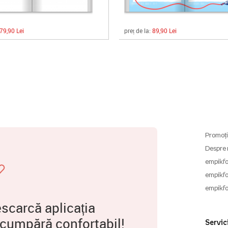
79,90 Lei
preț de la:
89,90 Lei
Promoți
Despre 
empikfo
empikfo
empikfo
scarcă aplicația
 cumpără confortabil!
Servici