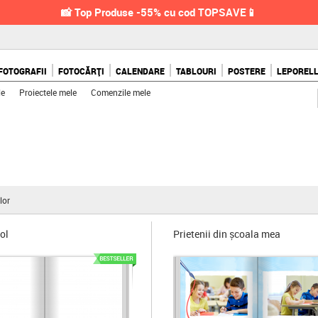
📸 Top Produse -55% cu cod TOPSAVE📱
FOTOGRAFII
FOTOCĂRȚI
CALENDARE
TABLOURI
POSTERE
LEPOREL
le
Proiectele mele
Comenzile mele
lor
ol
Prietenii din școala mea