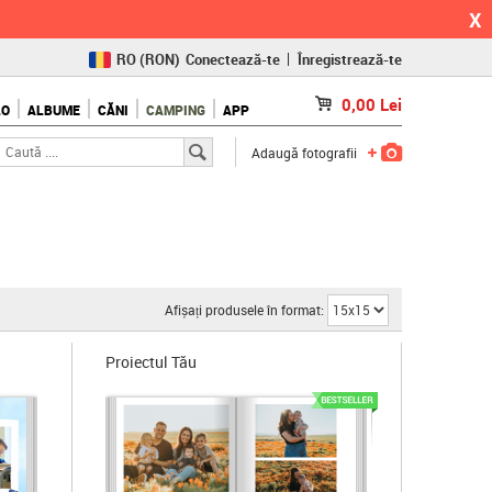
X
RO
(RON)
Conectează-te
Înregistrează-te
CZ
(KČ)
0,00
Lei
LO
ALBUME
CĂNI
CAMPING
APP
SK
(€)
Adaugă fotografii
Afișați produsele în format:
Proiectul Tău