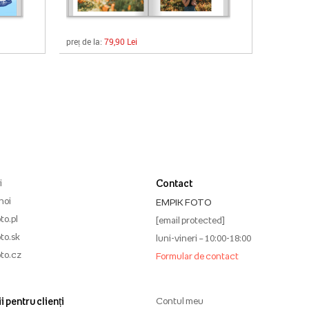
preț de la:
79,90 Lei
i
Contact
noi
EMPIK FOTO
to.pl
[email protected]
to.sk
luni-vineri – 10:00-18:00
to.cz
Formular de contact
i pentru clienți
Contul meu