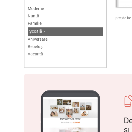
Moderne
Nuntă
preț de la:
Familie
Școală
Aniversare
Bebeluș
Vacanță
De
și