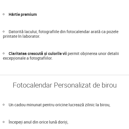
Hârtie premium
Datorită lacului, fotografiile din fotocalendar arată ca pozele
printate în laborator.
Claritatea crescută și culorile vii
permit obținerea unor detalii
excepționale a fotogtafiilor.
Fotocalendar Personalizat de birou
Un cadou minunat pentru oricine lucrează zilnic la birou,
Începeți anul din orice lună doriți,