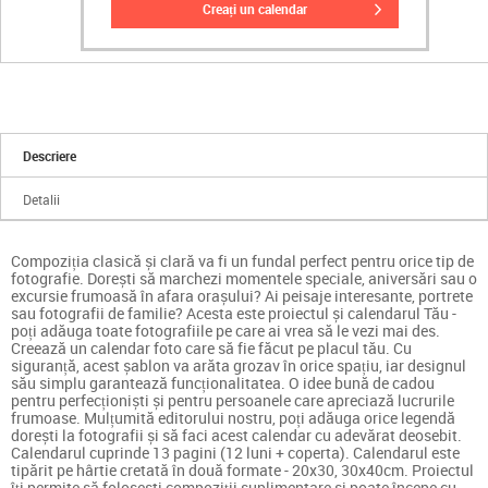
creați un calendar
Descriere
Detalii
Compoziția clasică și clară va fi un fundal perfect pentru orice tip de
fotografie. Dorești să marchezi momentele speciale, aniversări sau o
excursie frumoasă în afara orașului? Ai peisaje interesante, portrete
sau fotografii de familie? Acesta este proiectul și calendarul Tău -
poți adăuga toate fotografiile pe care ai vrea să le vezi mai des.
Creează un calendar foto care să fie făcut pe placul tău. Cu
siguranță, acest șablon va arăta grozav în orice spațiu, iar designul
său simplu garantează funcționalitatea. O idee bună de cadou
pentru perfecționiști și pentru persoanele care apreciază lucrurile
frumoase. Mulțumită editorului nostru, poți adăuga orice legendă
dorești la fotografii și să faci acest calendar cu adevărat deosebit.
Calendarul cuprinde 13 pagini (12 luni + coperta). Calendarul este
tipărit pe hârtie cretată în două formate - 20x30, 30x40cm. Proiectul
îți permite să folosești compoziții suplimentare și poate începe cu