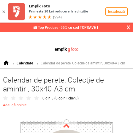
0,00
Lei
X
📸 Top Produse -55% cu cod TOPSAVE📱
Calendare
Calendar de perete, Colecție de amintiri, 30x40-A3 cm
Calendar de perete, Colecție de
amintiri, 30x40-A3 cm
0 din 5 (
0 opinii clienți
)
Adaugă opinie