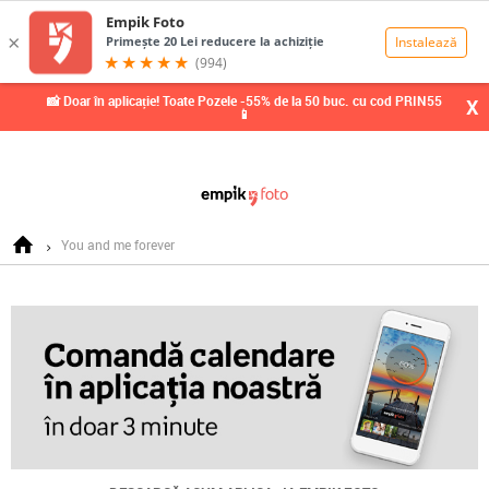
0,00
Lei
📸 Doar în aplicație! Toate Pozele -55% de la 50 buc. cu cod PRIN55
X
📱
You and me forever