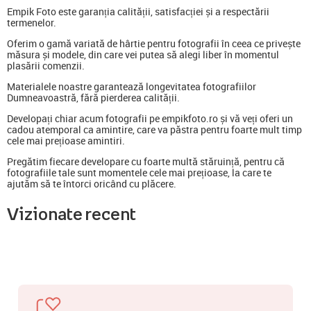
Empik Foto este garanția calității, satisfacției și a respectării
termenelor.
Oferim o gamă variată de hârtie pentru fotografii în ceea ce privește
măsura și modele, din care vei putea să alegi liber în momentul
plasării comenzii.
Materialele noastre garantează longevitatea fotografiilor
Dumneavoastră, fără pierderea calității.
Developați chiar acum fotografii pe empikfoto.ro și vă veți oferi un
cadou atemporal ca amintire, care va păstra pentru foarte mult timp
cele mai prețioase amintiri.
Pregătim fiecare developare cu foarte multă stăruință, pentru că
fotografiile tale sunt momentele cele mai prețioase, la care te
ajutăm să te întorci oricând cu plăcere.
Vizionate recent