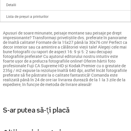
Detalii
Lista de prețuri a printurilor
Apusuri de soare minunate, peisaje montane sau peisaje pe drept
impresionante? Transformați priveliștile dvs. preferate în panorame
de înaltă calitate! Formate de la 15x27 până la 30x76 cm! Perfect ca
decor interior sau ca amintire a călătoriei vieții tale! Alegeți cele mai
bune fotografii cu raport de aspect 16: 9 și 5: 2 sau decupați
fotografiile preferate! Cu ajutorul editorului nostru intuitiv este
foarte ușor de a prelucra fotografiile online! Oferim hârtii foto
profesionale Fuji CA Supreme HD și Kodak Premier cu o greutate de
235g / m2 expuse la rezoluție înaltă 640 dpi, astfel încât fotografiile
preferate să fie păstrate la o calitate fantastică! Comanda este
realizată până în 24 de ore iar livrarea durează de la 1 la 3 zile de la
expediere, în funcție de metoda de livrare aleasă!
S-ar putea să-ți placă