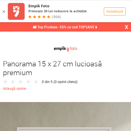
0,00
Lei
X
📸 Top Produse -55% cu cod TOPSAVE📱
Panorama 15 x 27 cm lucioasă
premium
0 din 5 (
0 opinii clienți
)
Adaugă opinie