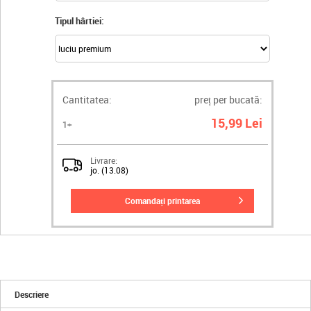
Tipul hârtiei:
Cantitatea:
preț per bucată:
15,99 Lei
1+
Livrare:
jo. (13.08)
comandați printarea
Descriere