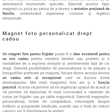
amintească momentele speciale. Datorită acestui fapt,
magneții cu poza au șansa de a deveni o
amintire prețioasă de
familie
, simbolizând experiențe comune și legături
emoționale.
Magnet foto personalizat drept
cadou
Un magnet foto pentru frigider
poate fi o
idee excelentă pentru
un mic cadou
pentru membrii familiei sau prieteni și o
modalitate de a exprima emoțiile și sentimentele față de cei
dragi. Datorită posibilităților de personalizare și de plasare a
fotografiilor preferate pe magneți, fiecare dintre aceștia devine
un cadou unic și excepțional
care va bucura inima
destinatarului. Mai mult, magnetul foto are și o
funcție
practică
. Acesta vă permite să vă organizați spațiul de acasă și
vă permite să depozitați în mod convenabil o varietate de
notițe pe frigider sau pe tabla magnetică. Datorită magneților
personalizați, listele de cumpărături, informațiile despre
întâlniri și programări medicale, orarele sau o listă de treburi
casnice vor fi întotdeauna la vedere.