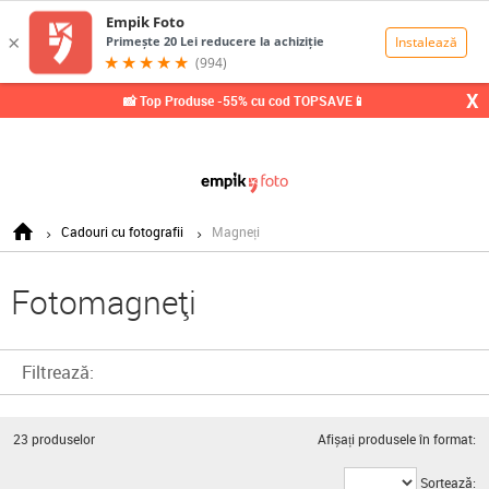
0,00
Lei
X
📸 Top Produse -55% cu cod TOPSAVE📱
Cadouri cu fotografii
Magneți
Fotomagneți
Filtrează:
23
produselor
Afișați produsele în format:
Sortează: