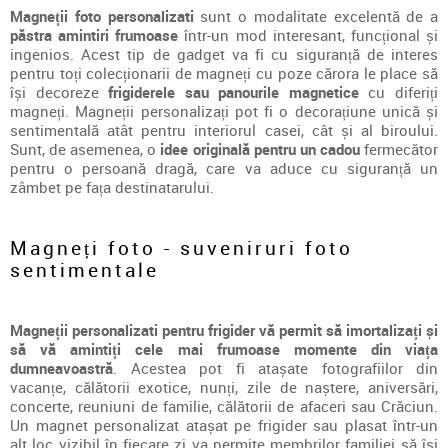
Magneții foto personalizati
sunt o modalitate excelentă de a
păstra amintiri frumoase
într-un mod interesant, funcțional și
ingenios. Acest tip de gadget va fi cu siguranță de interes
pentru toți colecționarii de magneți cu poze cărora le place să
își decoreze
frigiderele sau panourile magnetice
cu diferiți
magneți. Magneții personalizați pot fi o decorațiune unică și
sentimentală atât pentru interiorul casei, cât și al biroului.
Sunt, de asemenea, o
idee originală pentru un cadou
fermecător
pentru o persoană dragă, care va aduce cu siguranță un
zâmbet pe fața destinatarului.
Magneți foto - suveniruri foto
sentimentale
Magneții personalizati pentru frigider vă permit să imortalizați și
să vă amintiți cele mai frumoase momente din viața
dumneavoastră
. Acestea pot fi atașate fotografiilor din
vacanțe, călătorii exotice, nunți, zile de naștere, aniversări,
concerte, reuniuni de familie, călătorii de afaceri sau Crăciun.
Un magnet personalizat atașat pe frigider sau plasat într-un
alt loc vizibil în fiecare zi va permite membrilor familiei să își