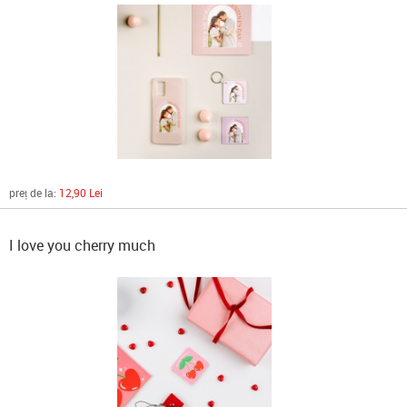
preț de la:
12,90 Lei
I love you cherry much