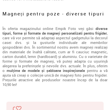
Magneți pentru poze - diverse tipuri
În oferta magazinului online Empik Foto veți găsi
diverse
tipuri, forme și formate de magneți personalizati pentru frigider
,
care vă vor permite să adaptați aspectul gadgetului la decorul
casei dvs. și la gusturile individuale ale membrilor
gospodăriei dvs. În sortimentul nostru avem magneți realizați
din materiale de înaltă calitate, cum ar fi cauciuc magnetic,
carton durabil, lemn (hardboard) și aluminiu. Cu o varietate de
forme și formate de magneți, vă puteți adapta cu ușurință
alegerea la preferințele și nevoile dvs. actuale. În plus, oferim
o
mulțime de modele și șabloane inspiraționale
pentru a vă
ajuta să creați o colecție unică de magneți foto pentru frigider.
Prețurile atractive ale produselor noastre încep de la doar
10,90 lei!