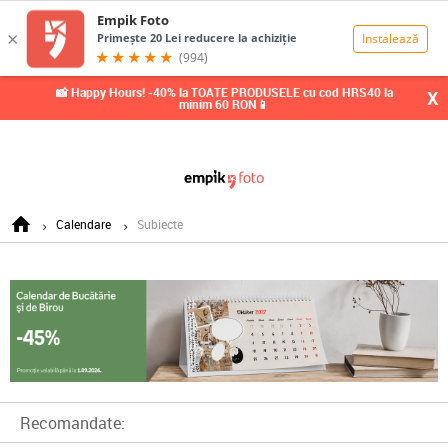
0,00
Lei
📸 Happy Hours! -40% la TOATE PRODUSELE cu cod HRS40 la
X
minim 60 RON📱
Calendare
Subiecte
Recomandate: