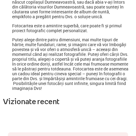
născut copilașul Dumneavoastră, sau dacă abia v-ați întors
din călătoria visurilor Dumneavoastră, sau poate sunteți în
căutarea unei forme interesante de album de nuntă,
empikfoto a pregătit pentru Dvs. o soluție unică.
Fotocartea este o amintire superbă, care poate fi și primul
proiect fotografic complet personalizat.
Puteți alege dintre patru dimensiuni, mai multe tipuri de
hârtie, multe fundaluri, rame, și imagini care vă vor îmbogăți
povestea și vă vor oferi o atmosferă unică – aceeași din
momentul când ați realizat fotografiile. Puteți oferi cărții Dvs.
propriul titlu, alegeți o copertă și vă puteți aranja fotografiile
în orice ordine doriți, astfel încât cele mai frumoase momente
să le păstrați pentru totdeauna. Fotocartea este de asemenea
un cadou ideal pentru cineva special
–
puneți în fotografii o
parte din Dvs. și împărtășiși amintirile frumoase cu cei dragi.
Posibilitățile unei fotocărți sunt infinite, singura limită fiind
imaginația Dvs!
Vizionate recent