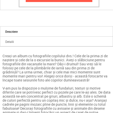
Descriere
Detalii
Creați un album cu fotografiile copilului dvs.! Cele de la prima zi de
naștere și cele de la o excursie la bunici. Aveți o slăbiciune pentru
fotografiile din vacanțele la mare? Dăți-i drumul! Sau vreți să le
folosiți pe cele de la plimbările de iarnă sau din prima zi de
grădiniță? La urma urmei, chiar și cele mai mici momente sunt
momente mari pentru voi! Alegeți orice doriți - această fotocarte va
încape toate sesiunile foto ale copiilor dumneavoastră!
V-am pus la dispoziție o mulțime de fundaluri, texturi și motive
diferite care se potrivesc perfect cu pozele pe care le-ați ales. De data
această ne-am concentrat pe griuri, albastru și alb. Este o schemă
de culori perfectă pentru un copilaș mic și dulce, nu-i așa? Aranjați
cadrele pe pagini mozaic pline de puncte, linii și elemente cu totul
fabuloase! Decorați fotografiile cu avioane și animale din desene
animate și dați-i întregii fotocărți un aspect de caiet de notițe