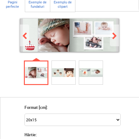
Pagini
Exemple de
Exemplu de
perfecte
fundaluri
clipart
Format [cm]:
Hârtie: