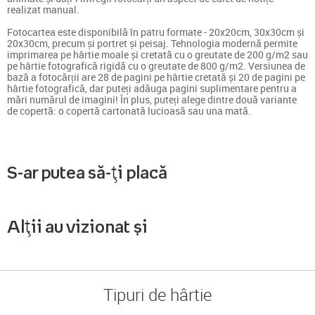
realizat manual.
Fotocartea este disponibilă în patru formate - 20x20cm, 30x30cm și
20x30cm, precum și portret și peisaj. Tehnologia modernă permite
imprimarea pe hârtie moale și cretată cu o greutate de 200 g/m2 sau
pe hârtie fotografică rigidă cu o greutate de 800 g/m2. Versiunea de
bază a fotocărții are 28 de pagini pe hârtie cretată și 20 de pagini pe
hârtie fotografică, dar puteți adăuga pagini suplimentare pentru a
mări numărul de imagini! În plus, puteți alege dintre două variante
de copertă: o copertă cartonată lucioasă sau una mată.
S-ar putea să-ți placă
Alții au vizionat și
Tipuri de hârtie