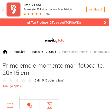
0,00
Lei
X
📸 Top Produse -55% cu cod TOPSAVE📱
Fotocărți
Subiecte
Copil
Primelemele momente mari fotocart
Primelemele momente mari fotocarte,
20x15 cm
0 din 5 (
0 opinii clienți
)
Adaugă opinie