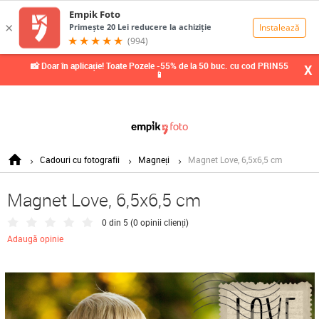
0,00
Lei
📸 Doar în aplicație! Toate Pozele -55% de la 50 buc. cu cod PRIN55
X
📱
Cadouri cu fotografii
Magneți
Magnet Love, 6,5x6,5 cm
Magnet Love, 6,5x6,5 cm
0 din 5 (
0 opinii clienți
)
Adaugă opinie