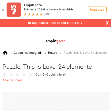
0,00
Lei
X
📸 Top Produse -55% cu cod TOPSAVE📱
Cadouri cu fotografii
Puzzle
Puzzle, This is Love, 24 elemente
Puzzle, This is Love, 24 elemente
0 din 5 (
0 opinii clienți
)
Adaugă opinie