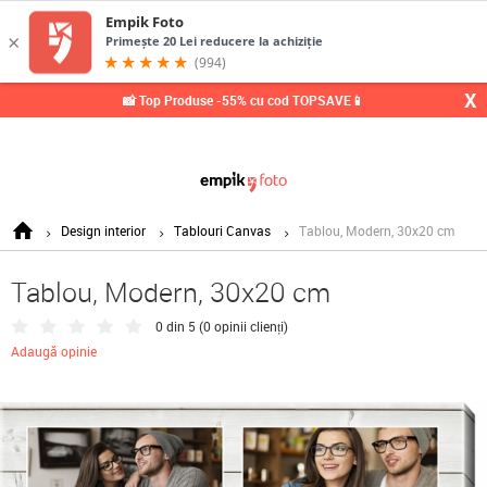
0,
X
📸 Top Produse -55% cu cod TOPSAVE📱
Design interior
Tablouri Canvas
Tablou, Modern, 30x20 cm
Tablou, Modern, 30x20 cm
0 din 5 (
0 opinii clienți
)
Adaugă opinie