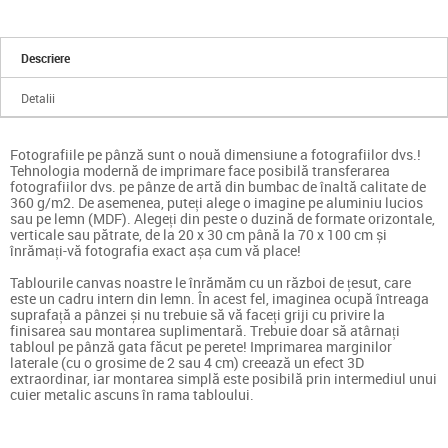
Descriere
Detalii
Fotografiile pe pânză sunt o nouă dimensiune a fotografiilor dvs.!
Tehnologia modernă de imprimare face posibilă transferarea
fotografiilor dvs. pe pânze de artă din bumbac de înaltă calitate de
360 g/m2. De asemenea, puteți alege o imagine pe aluminiu lucios
sau pe lemn (MDF). Alegeți din peste o duzină de formate orizontale,
verticale sau pătrate, de la 20 x 30 cm până la 70 x 100 cm și
înrămați-vă fotografia exact așa cum vă place!
Tablourile canvas noastre le înrămăm cu un război de țesut, care
este un cadru intern din lemn. În acest fel, imaginea ocupă întreaga
suprafață a pânzei și nu trebuie să vă faceți griji cu privire la
finisarea sau montarea suplimentară. Trebuie doar să atârnați
tabloul pe pânză gata făcut pe perete! Imprimarea marginilor
laterale (cu o grosime de 2 sau 4 cm) creează un efect 3D
extraordinar, iar montarea simplă este posibilă prin intermediul unui
cuier metalic ascuns în rama tabloului.