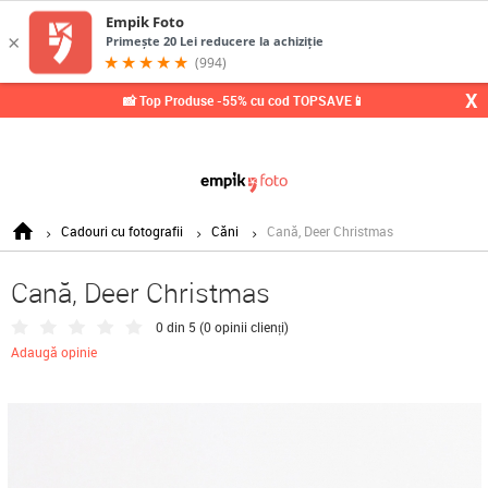
X
📸 Top Produse -55% cu cod TOPSAVE📱
Cadouri cu fotografii
Căni
Cană, Deer Christmas
Cană, Deer Christmas
0 din 5 (
0 opinii clienți
)
Adaugă opinie