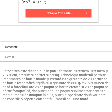
lu. (17.08)
creați o foto carte
Descriere
Detalii
Fotocartea este disponibilă în patru formate - 20x20cm, 30x30cm și
20x30cm, precum și portret și peisaj. Tehnologia modernă permite
imprimarea pe hârtie moale și cretată cu o greutate de 200 g/m2 sau
pe hârtie fotografică rigidă cu o greutate de 800 g/m2. Versiunea de
bază a fotocărții are 28 de pagini pe hârtie cretată și 20 de pagini pe
hârtie fotografică, dar puteți adăuga pagini suplimentare pentru a
mări numărul de imagini! În plus, puteți alege dintre două variante
de copertă: o copertă cartonată lucioasă sau una mată.