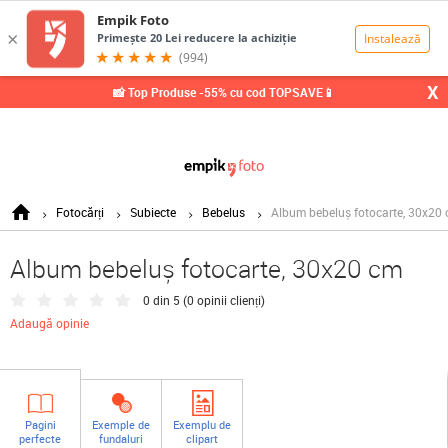
0,00
Lei
X
📸 Top Produse -55% cu cod TOPSAVE📱
Fotocărți
Subiecte
Bebelus
Album bebeluș fotocarte, 30x20
Album bebeluș fotocarte, 30x20 cm
0 din 5 (
0 opinii clienți
)
Adaugă opinie
Pagini
Exemple de
Exemplu de
perfecte
fundaluri
clipart