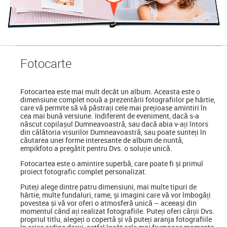
Foto
carte
Fotocartea
este mai mult decât un album. Aceasta este o
dimensiune complet nouă a prezentării fotografiilor pe hârtie,
care vă permite să vă păstrați cele mai prețioase amintiri în
cea mai bună versiune. Indiferent de eveniment, dacă s-a
născut copilașul Dumneavoastră, sau dacă abia v-ați întors
din călătoria visurilor Dumneavoastră, sau poate sunteți în
căutarea unei forme interesante de album de nuntă,
empikfoto a pregătit pentru Dvs. o soluție unică.
Fotocartea este o amintire superbă, care poate fi și primul
proiect fotografic complet personalizat.
Puteți alege dintre patru dimensiuni, mai multe tipuri de
hârtie, multe fundaluri, rame, și imagini care vă vor îmbogăți
povestea și vă vor oferi o atmosferă unică – aceeași din
momentul când ați realizat fotografiile. Puteți oferi cărții Dvs.
propriul titlu, alegeți o copertă și vă puteți aranja fotografiile