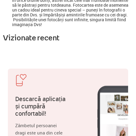
în orice ordine doriți, astfel încât cele mai frumoase momente
să le păstrați pentru totdeauna. Fotocartea este de asemenea
un cadou ideal pentru cineva special
–
puneți în fotografii o
parte din Dvs. și împărtășiși amintirile frumoase cu cei dragi.
Posibilitățile unei fotocărți sunt infinite, singura limită fiind
imaginația Dvs!
Vizionate recent
Descarcă aplicația
și cumpără
confortabil!
Zâmbetul persoanei
dragi este una din cele