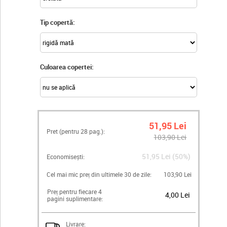
Tip copertă:
Culoarea copertei:
51,95 Lei
Pret (pentru
28
pag.):
103,90 Lei
51,95 Lei (50%)
Economisești:
Cel mai mic preț din ultimele 30 de zile:
103,90 Lei
Preț pentru fiecare 4
4,00 Lei
pagini suplimentare:
Livrare: