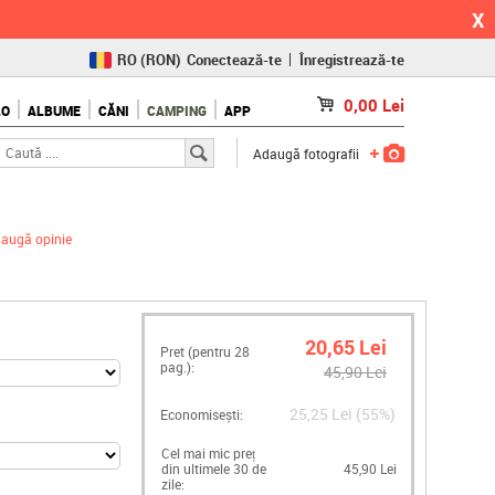
X
RO
(RON)
Conectează-te
Înregistrează-te
CZ
(KČ)
0,00
Lei
LO
ALBUME
CĂNI
CAMPING
APP
SK
(€)
Adaugă fotografii
augă opinie
20,65 Lei
Pret (pentru
28
pag.):
45,90 Lei
25,25 Lei (55%)
Economisești:
Cel mai mic preț
din ultimele 30 de
45,90 Lei
zile: