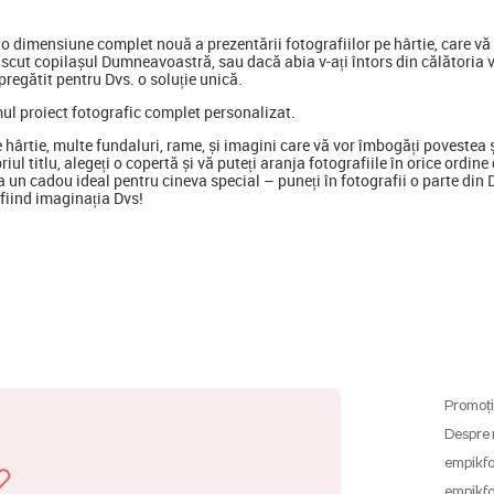
 dimensiune complet nouă a prezentării fotografiilor pe hârtie, care vă p
scut copilașul Dumneavoastră, sau dacă abia v-ați întors din călătoria 
regătit pentru Dvs. o soluție unică.
mul proiect fotografic complet personalizat.
e hârtie, multe fundaluri, rame, și imagini care vă vor îmbogăți poveste
opriul titlu, alegeți o copertă și vă puteți aranja fotografiile în orice ord
 un cadou ideal pentru cineva special
–
puneți în fotografii o parte din
ă fiind imaginația Dvs!
Promoți
Despre 
empikfo
empikfo