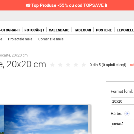
📸 Top Produse -55% cu cod TOPSAVE📱
FOTOGRAFII
FOTOCĂRȚI
CALENDARE
TABLOURI
POSTERE
LEPOREL
le
Proiectele mele
Comenzile mele
tocarte, 20x20 cm
te, 20x20 cm
0 din 5 (
0 opinii clienți
)
Ad
Format [cm]:
Hârtie:
?