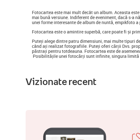
Fotocartea
este mai mult decât un album. Aceasta este o
mai bună versiune. Indiferent de eveniment, dacă s-a nă
unei forme interesante de album de nuntă, empikfoto a p
Fotocartea este o amintire superbă, care poate fi și pri
Puteți alege dintre patru dimensiuni, mai multe tipuri d
când ați realizat fotografiile. Puteți oferi cărții Dvs. pr
păstrați pentru totdeauna. Fotocartea este de asemenea
Posibilitățile unei fotocărți sunt infinite, singura limit
Vizionate recent