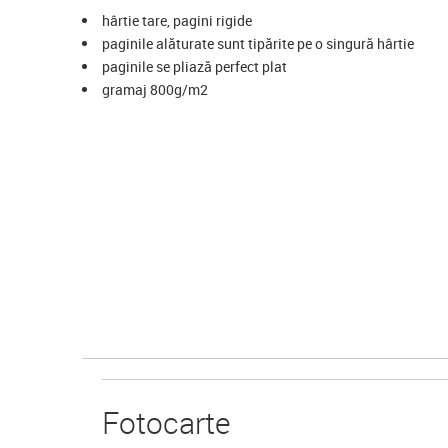
hârtie tare, pagini rigide
paginile alăturate sunt tipărite pe o singură hârtie
paginile se pliază perfect plat
gramaj 800g/m2
Foto
carte