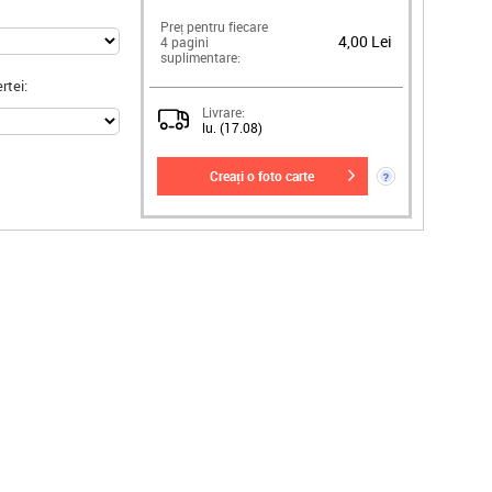
Preț pentru fiecare
4,00 Lei
4 pagini
suplimentare:
rtei:
Livrare:
lu. (17.08)
creați o foto carte
?