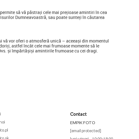
ermite să vă păstrați cele mai prețioase amintiri în cea
visurilor Dumneavoastră, sau poate sunteți în căutarea
a și vă vor oferi o atmosferă unică – aceeași din momentul
ine doriți, astfel încât cele mai frumoase momente să le
 Dvs. și împărtășiși amintirile frumoase cu cei dragi.
i
Contact
noi
EMPIK FOTO
to.pl
[email protected]
to.sk
luni-vineri – 10:00-18:00