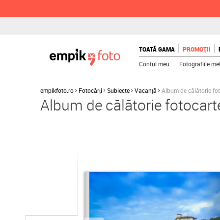
TOATĂ GAMA
PROMOȚII
Contul meu
Fotografiile me
empikfoto.ro
Fotocărți
Subiecte
Vacanță
Album de călătorie fo
Album de călătorie fotocar