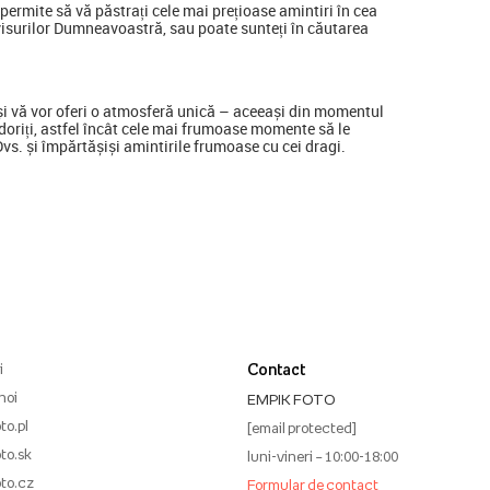
ermite să vă păstrați cele mai prețioase amintiri în cea
visurilor Dumneavoastră, sau poate sunteți în căutarea
a și vă vor oferi o atmosferă unică – aceeași din momentul
ine doriți, astfel încât cele mai frumoase momente să le
 Dvs. și împărtășiși amintirile frumoase cu cei dragi.
i
Contact
noi
EMPIK FOTO
to.pl
[email protected]
to.sk
luni-vineri – 10:00-18:00
to.cz
Formular de contact