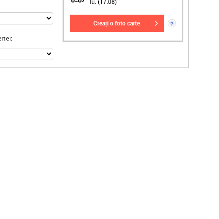
lu. (17.08)
creați o foto carte
?
rtei: