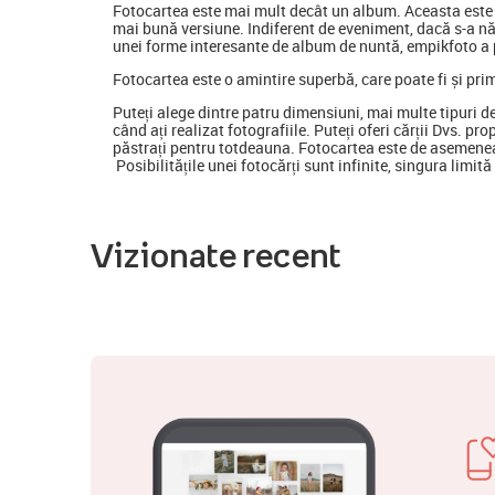
Fotocartea
este mai mult decât un album. Aceasta este o
mai bună versiune. Indiferent de eveniment, dacă s-a nă
unei forme interesante de album de nuntă, empikfoto a p
Fotocartea este o amintire superbă, care poate fi și pri
Puteți alege dintre patru dimensiuni, mai multe tipuri d
când ați realizat fotografiile. Puteți oferi cărții Dvs. pr
păstrați pentru totdeauna. Fotocartea este de asemenea
Posibilitățile unei fotocărți sunt infinite, singura limit
Vizionate recent