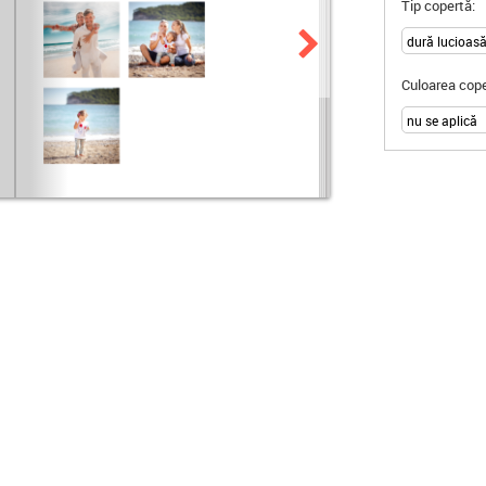
Tip copertă:
Culoarea cope