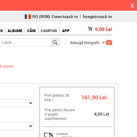
X
RO
(RON)
Conectează-te
Înregistrează-te
CZ
(KČ)
0,00
Lei
LO
ALBUME
CĂNI
CAMPING
APP
SK
(€)
Adaugă fotografii
 opinie
Pret (pentru
28
161,90 Lei
pag.):
Preț pentru fiecare
4,00 Lei
4 pagini
suplimentare:
Livrare: