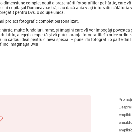
 dimensiune complet nouă a prezentării fotografiilor pe hârtie, care vă p
scut copilașul Dumneavoastră, sau dacă abia v-ați întors din călătoria 
regătit pentru Dvs. o soluție unică.
mul proiect fotografic complet personalizat.
e hârtie, multe fundaluri, rame, și imagini care vă vor îmbogăți poveste
opriul titlu, alegeți o copertă și vă puteți aranja fotografiile în orice ord
 un cadou ideal pentru cineva special
–
puneți în fotografii o parte din
ă fiind imaginația Dvs!
Promoți
Despre 
empikfo
empikfo
empikfo