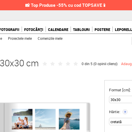
📸 Top Produse -55% cu cod TOPSAVE📱
FOTOGRAFII
FOTOCĂRȚI
CALENDARE
TABLOURI
POSTERE
LEPOREL
le
Proiectele mele
Comenzile mele
, 30x30 cm
0 din 5 (
0 opinii clienți
)
Adaugă
Format [cm]:
Hârtie:
?