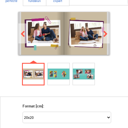
perfecte
fundaluri
clipart
Format [cm]: