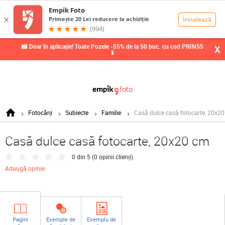
0,00
Lei
📸 Doar în aplicație! Toate Pozele -55% de la 50 buc. cu cod PRIN55
X
📱
Fotocărți
Subiecte
Familie
Casă dulce casă fotocarte, 20x2
Casă dulce casă fotocarte, 20x20 cm
0 din 5 (
0 opinii clienți
)
Adaugă opinie
Pagini
Exemple de
Exemplu de