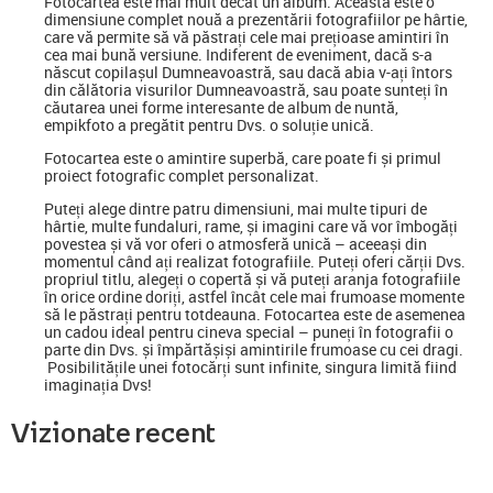
Fotocartea
este mai mult decât un album. Aceasta este o
dimensiune complet nouă a prezentării fotografiilor pe hârtie,
care vă permite să vă păstrați cele mai prețioase amintiri în
cea mai bună versiune. Indiferent de eveniment, dacă s-a
născut copilașul Dumneavoastră, sau dacă abia v-ați întors
din călătoria visurilor Dumneavoastră, sau poate sunteți în
căutarea unei forme interesante de album de nuntă,
empikfoto a pregătit pentru Dvs. o soluție unică.
Fotocartea este o amintire superbă, care poate fi și primul
proiect fotografic complet personalizat.
Puteți alege dintre patru dimensiuni, mai multe tipuri de
hârtie, multe fundaluri, rame, și imagini care vă vor îmbogăți
povestea și vă vor oferi o atmosferă unică – aceeași din
momentul când ați realizat fotografiile. Puteți oferi cărții Dvs.
propriul titlu, alegeți o copertă și vă puteți aranja fotografiile
în orice ordine doriți, astfel încât cele mai frumoase momente
să le păstrați pentru totdeauna. Fotocartea este de asemenea
un cadou ideal pentru cineva special
–
puneți în fotografii o
parte din Dvs. și împărtășiși amintirile frumoase cu cei dragi.
Posibilitățile unei fotocărți sunt infinite, singura limită fiind
imaginația Dvs!
Vizionate recent