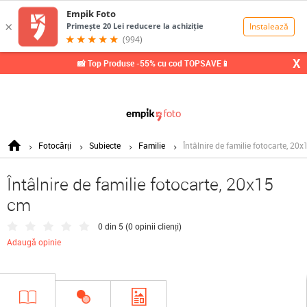
0,00
Lei
X
📸 Top Produse -55% cu cod TOPSAVE📱
Fotocărți
Subiecte
Familie
Întâlnire de familie fotocarte, 20
Întâlnire de familie fotocarte, 20x15
cm
0 din 5 (
0 opinii clienți
)
Adaugă opinie