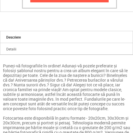
Descriere
Detalii
Puneți-vă fotografiile în ordine! Adunați-vă pozele preferate și
folosiți șablonul nostru pentru a crea un album elegant în care să le
depozitați pe toate. Cele de la ziua de naștere a bunicii? Bineînțeles
că da! Aniversarea părinților dvs.? Petrecerea burlacilor a vărului
dvs.? Nunta surorii dvs.? Sigur că da! Alegeți tot ce vă place, iar
cronica familiei va prinde viață! Am optat pentru modele clasice,
subtile și armonioase, astfel încât această fotocarte să pună în
valoare toate imaginile dvs. în mod perfect. Fundalurile pe care le-
am conceput sunt atât de versatile încât puteți concepe cu succes
orice poveste foto folosind practic orice tip de fotografie.
Fotocartea este disponibilă în patru formate - 20x20cm, 30x30cm și
20x30cm, precum și portret și peisaj. Tehnologia modernă permite
imprimarea pe hârtie moale și cretată cu o greutate de 200 g/m2 sau
pe hârtie fotografică rigidă cu o greutate de 800 g/m2. Versiunea de