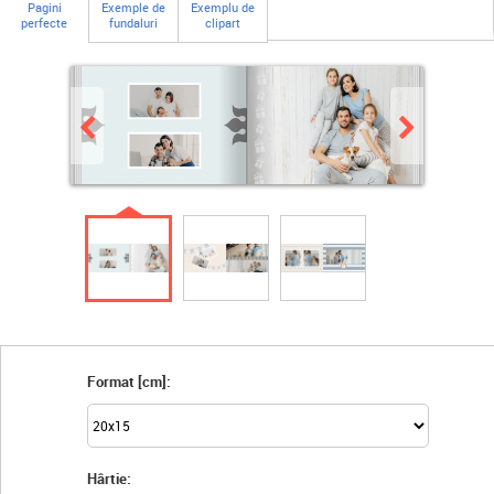
Pagini
Exemple de
Exemplu de
perfecte
fundaluri
clipart
Format [cm]:
Hârtie: