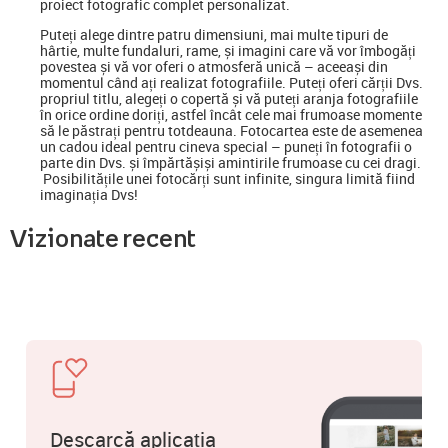
proiect fotografic complet personalizat.
Puteți alege dintre patru dimensiuni, mai multe tipuri de
hârtie, multe fundaluri, rame, și imagini care vă vor îmbogăți
povestea și vă vor oferi o atmosferă unică – aceeași din
momentul când ați realizat fotografiile. Puteți oferi cărții Dvs.
propriul titlu, alegeți o copertă și vă puteți aranja fotografiile
în orice ordine doriți, astfel încât cele mai frumoase momente
să le păstrați pentru totdeauna. Fotocartea este de asemenea
un cadou ideal pentru cineva special
–
puneți în fotografii o
parte din Dvs. și împărtășiși amintirile frumoase cu cei dragi.
Posibilitățile unei fotocărți sunt infinite, singura limită fiind
imaginația Dvs!
Vizionate recent
Descarcă aplicația