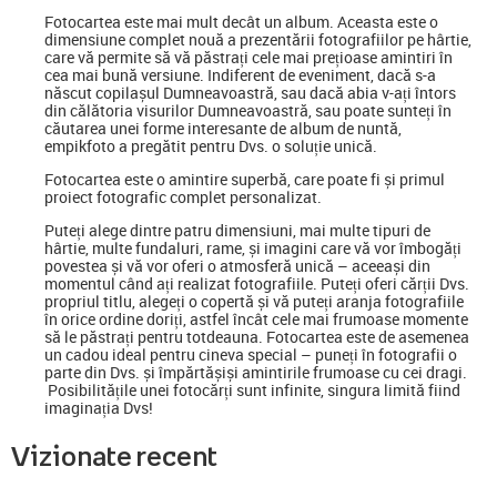
Fotocartea
este mai mult decât un album. Aceasta este o
dimensiune complet nouă a prezentării fotografiilor pe hârtie,
care vă permite să vă păstrați cele mai prețioase amintiri în
cea mai bună versiune. Indiferent de eveniment, dacă s-a
născut copilașul Dumneavoastră, sau dacă abia v-ați întors
din călătoria visurilor Dumneavoastră, sau poate sunteți în
căutarea unei forme interesante de album de nuntă,
empikfoto a pregătit pentru Dvs. o soluție unică.
Fotocartea este o amintire superbă, care poate fi și primul
proiect fotografic complet personalizat.
Puteți alege dintre patru dimensiuni, mai multe tipuri de
hârtie, multe fundaluri, rame, și imagini care vă vor îmbogăți
povestea și vă vor oferi o atmosferă unică – aceeași din
momentul când ați realizat fotografiile. Puteți oferi cărții Dvs.
propriul titlu, alegeți o copertă și vă puteți aranja fotografiile
în orice ordine doriți, astfel încât cele mai frumoase momente
să le păstrați pentru totdeauna. Fotocartea este de asemenea
un cadou ideal pentru cineva special
–
puneți în fotografii o
parte din Dvs. și împărtășiși amintirile frumoase cu cei dragi.
Posibilitățile unei fotocărți sunt infinite, singura limită fiind
imaginația Dvs!
Vizionate recent