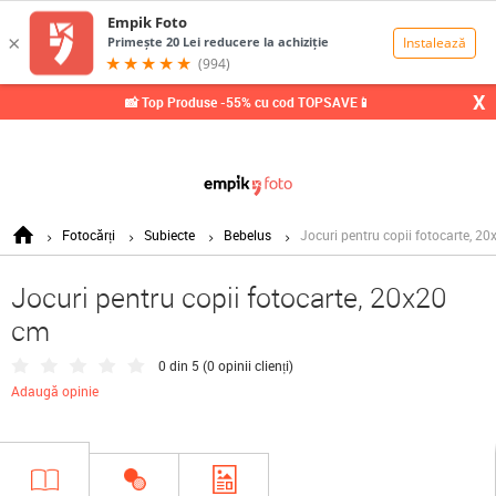
0,00
Lei
X
📸 Top Produse -55% cu cod TOPSAVE📱
Fotocărți
Subiecte
Bebelus
Jocuri pentru copii fotocarte, 2
Jocuri pentru copii fotocarte, 20x20
cm
0 din 5 (
0 opinii clienți
)
Adaugă opinie