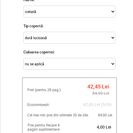
Tip copertă:
Culoarea copertei:
42,45 Lei
Pret (pentru
28
pag.):
84,90 Lei
42,45 Lei (50%)
Economisești:
Cel mai mic preț din ultimele 30 de zile:
84,90 Lei
Preț pentru fiecare 4
4,00 Lei
pagini suplimentare: