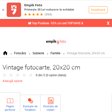
0,00
Lei
X
📸 Top Produse -55% cu cod TOPSAVE📱
Fotocărți
Subiecte
Familie
Vintage fotocarte, 20x20 cm
Vintage fotocarte, 20x20 cm
0 din 5 (
0 opinii clienți
)
Adaugă opinie
Pagini
Exemple de
Exemplu de
perfecte
fundaluri
clipart