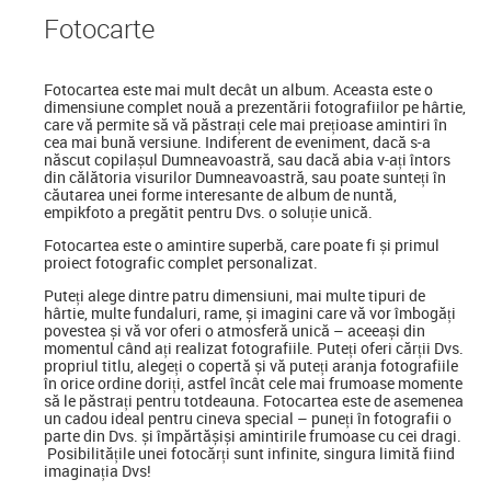
Foto
carte
Fotocartea
este mai mult decât un album. Aceasta este o
dimensiune complet nouă a prezentării fotografiilor pe hârtie,
care vă permite să vă păstrați cele mai prețioase amintiri în
cea mai bună versiune. Indiferent de eveniment, dacă s-a
născut copilașul Dumneavoastră, sau dacă abia v-ați întors
din călătoria visurilor Dumneavoastră, sau poate sunteți în
căutarea unei forme interesante de album de nuntă,
empikfoto a pregătit pentru Dvs. o soluție unică.
Fotocartea este o amintire superbă, care poate fi și primul
proiect fotografic complet personalizat.
Puteți alege dintre patru dimensiuni, mai multe tipuri de
hârtie, multe fundaluri, rame, și imagini care vă vor îmbogăți
povestea și vă vor oferi o atmosferă unică – aceeași din
momentul când ați realizat fotografiile. Puteți oferi cărții Dvs.
propriul titlu, alegeți o copertă și vă puteți aranja fotografiile
în orice ordine doriți, astfel încât cele mai frumoase momente
să le păstrați pentru totdeauna. Fotocartea este de asemenea
un cadou ideal pentru cineva special
–
puneți în fotografii o
parte din Dvs. și împărtășiși amintirile frumoase cu cei dragi.
Posibilitățile unei fotocărți sunt infinite, singura limită fiind
imaginația Dvs!