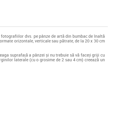
fotografiilor dvs. pe pânze de artă din bumbac de înaltă
rmate orizontale, verticale sau pătrate, de la 20 x 30 cm
aga suprafață a pânzei și nu trebuie să vă faceți griji cu
ginilor laterale (cu o grosime de 2 sau 4 cm) creează un