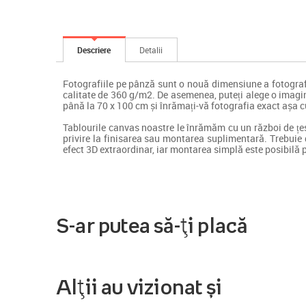
Descriere
Detalii
Fotografiile pe pânză sunt o nouă dimensiune a fotograf
calitate de 360 g/m2. De asemenea, puteți alege o imagin
până la 70 x 100 cm și înrămați-vă fotografia exact așa 
Tablourile canvas noastre le înrămăm cu un război de țesu
privire la finisarea sau montarea suplimentară. Trebuie
efect 3D extraordinar, iar montarea simplă este posibilă 
S-ar putea să-ți placă
Alții au vizionat și