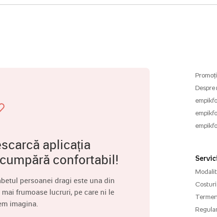
Promoți
Despre 
empikfo
empikfo
empikfo
scarcă aplicația
 cumpără confortabil!
Servici
Modalită
betul persoanei dragi este una din
Costuri 
 mai frumoase lucruri, pe care ni le
Termenu
em imagina.
Regula