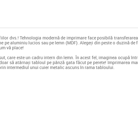
iilor dvs.! Tehnologia modernă de imprimare face posibilă transferarea 
e pe aluminiu lucios sau pe lemn (MDF). Alegeți din peste o duzină de fo
cum vă place!
t, care este un cadru intern din lemn. În acest fel, imaginea ocupă între
 doar să atârnați tabloul pe pânză gata făcut pe perete! Imprimarea mar
prin intermediul unui cuier metalic ascuns în rama tabloului.