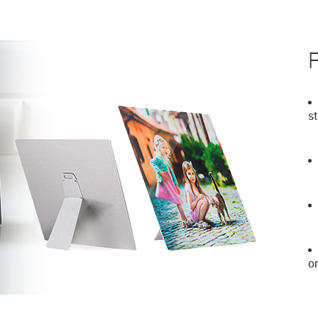
F
s
o