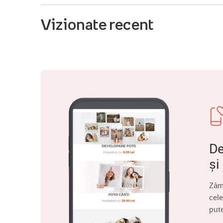
Vizionate recent
De
și
Zâm
cele
put