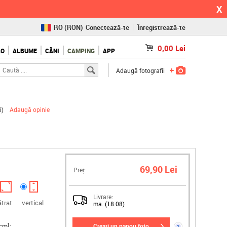
X
RO
(RON)
Conectează-te
Înregistrează-te
CZ
(KČ)
0,00
Lei
LO
ALBUME
CĂNI
CAMPING
APP
SK
(€)
Adaugă fotografii
i
)
Adaugă opinie
69,90 Lei
Preț:
Livrare:
ătrat
vertical
ma. (18.08)
cm]:
creați un panou foto
?