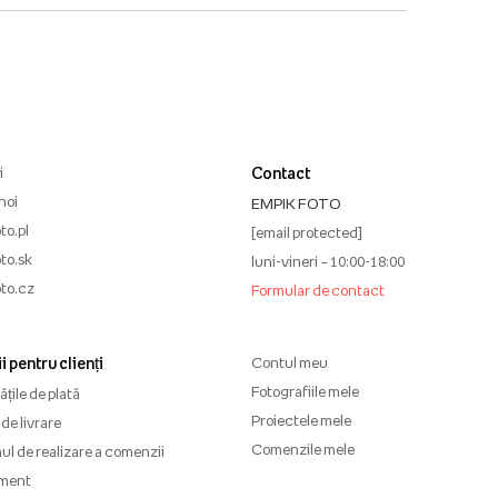
i
Contact
noi
EMPIK FOTO
to.pl
[email protected]
to.sk
luni-vineri – 10:00-18:00
to.cz
Formular de contact
i pentru clienți
Contul meu
Fotografiile mele
țile de plată
Proiectele mele
de livrare
Comenzile mele
l de realizare a comenzii
ment