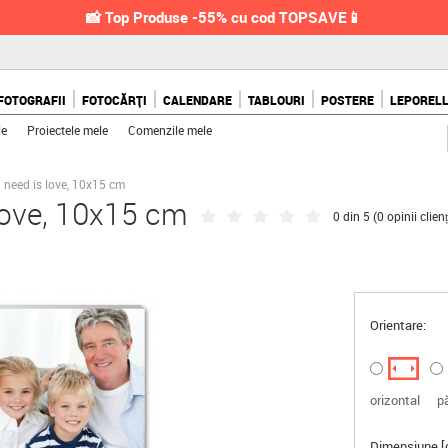
📸 Top Produse -55% cu cod TOPSAVE📱
FOTOGRAFII
FOTOCĂRȚI
CALENDARE
TABLOURI
POSTERE
LEPOREL
le
Proiectele mele
Comenzile mele
 need is love, 10x15 cm
love, 10x15 cm
0 din 5 (
0 opinii clienț
Orientare:
orizontal
p
Dimensiune [