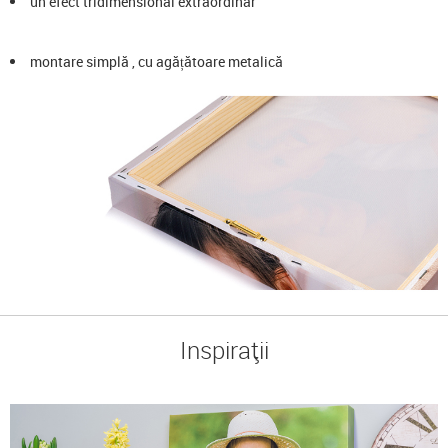
un efect tridimensional extraordinar
montare simplă , cu agățătoare metalică
Inspirații