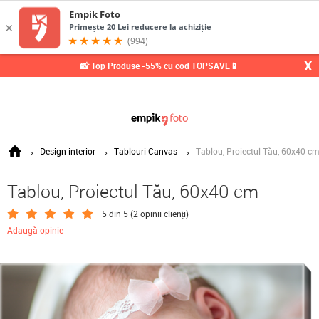
0,
X
📸 Top Produse -55% cu cod TOPSAVE📱
Design interior
Tablouri Canvas
Tablou, Proiectul Tău, 60x40 cm
Tablou, Proiectul Tău, 60x40 cm
5 din 5 (
2 opinii clienți
)
Adaugă opinie