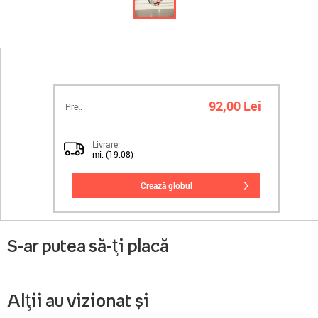
92,00 Lei
Preț:
Livrare:
mi. (19.08)
crează globul
S-ar putea să-ți placă
Alții au vizionat și