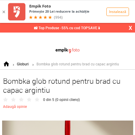
0,00
Lei
X
📸 Top Produse -55% cu cod TOPSAVE📱
Globuri
Bombka glob rotund pentru brad cu capac argintiu
Bombka glob rotund pentru brad cu
capac argintiu
0 din 5 (
0 opinii clienți
)
Adaugă opinie