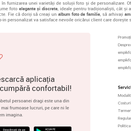
n furnizarea unei varietăți de soluții foto și de personalizare. 
lbume foto
elegante și discrete
, ideale pentru tradiționaliști, cât ș
te. Fie că doriți să creați un
album foto de familie
, să arhivați
ami
in personalizat va satisface nevoile oricărui client care dorește s
Promoți
Despre 
empikfo
empikfo
empikfo
scarcă aplicația
 cumpără confortabil!
Servici
Modalită
betul persoanei dragi este una din
Costuri 
 mai frumoase lucruri, pe care ni le
Termenu
em imagina.
Regula
Politica