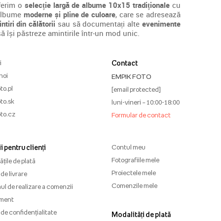
Oferim o
selecție largă de albume 10x15 tradiționale
cu
i albume
moderne și pline de culoare
, care se adresează
ntiri din călătorii
sau să documentați alte
evenimente
ă își păstreze amintirile într-un mod unic.
i
Contact
noi
EMPIK FOTO
to.pl
[email protected]
to.sk
luni-vineri – 10:00-18:00
to.cz
Formular de contact
i pentru clienți
Contul meu
Fotografiile mele
țile de plată
Proiectele mele
de livrare
Comenzile mele
l de realizare a comenzii
ment
 de confidențialitate
Modalități de plată