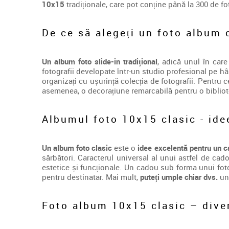
10x15
tradiționale, care pot conține până la 300 de fo
De ce să alegeți un foto album c
Un album foto slide-in tradițional
, adică unul în care
fotografii developate într-un studio profesional pe hâ
organizați cu ușurință colecția de fotografii. Pentru 
asemenea, o decorațiune remarcabilă pentru o bibliot
Albumul foto 10x15 clasic - ide
Un album foto clasic
este o
idee excelentă pentru un 
sărbători. Caracterul universal al unui astfel de cado
estetice și funcționale. Un cadou sub forma unui fot
pentru destinatar. Mai mult,
puteți umple chiar dvs.
un 
Foto album 10x15 clasic – diver