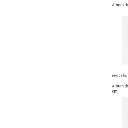
Album de
preț de la:
Album de
cm