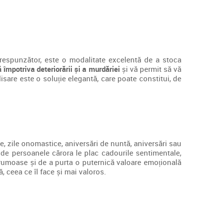
espunzător, este o modalitate excelentă de a stoca
 împotriva deteriorării și a murdăriei
și vă permit să vă
lisare este o soluție elegantă, care poate constitui, de
, zile onomastice, aniversări de nuntă, aniversări sau
și de persoanele cărora le plac cadourile sentimentale,
frumoase și de a purta o puternică valoare emoțională
 ceea ce îl face și mai valoros.