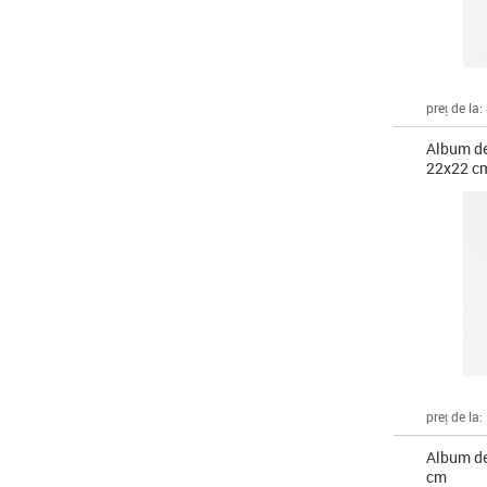
preț de la:
Album de 
22x22 c
preț de la:
Album de
cm