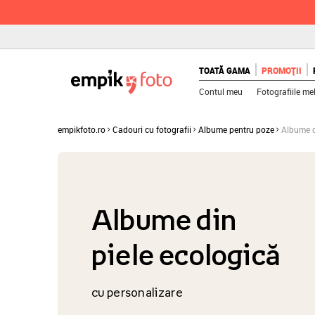
TOATĂ GAMA
PROMOȚII
Contul meu
Fotografiile me
empikfoto.ro
Cadouri cu fotografii
Albume pentru poze
Albume d
Albume din
piele ecologică
cu personalizare