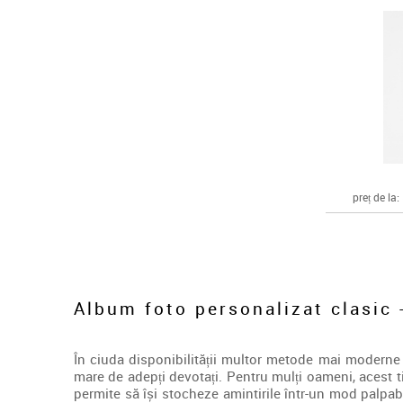
preț de la:
Album foto personalizat clasic -
În ciuda disponibilității multor metode mai moderne 
mare de adepți devotați. Pentru mulți oameni, acest 
permite să își stocheze amintirile într-un mod palpab