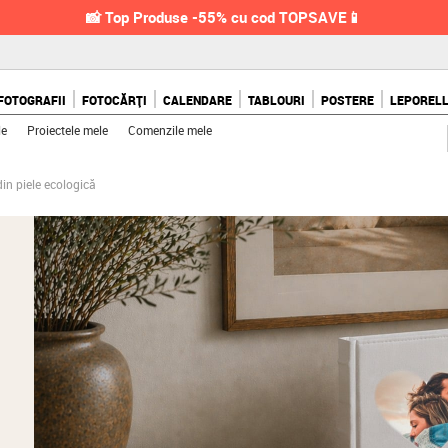
📸 Top Produse -55% cu cod TOPSAVE📱
FOTOGRAFII
FOTOCĂRȚI
CALENDARE
TABLOURI
POSTERE
LEPOREL
le
Proiectele mele
Comenzile mele
in piele ecologică