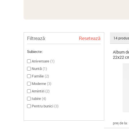
Filtrează:
Resetează
14
produs
Subiecte:
Album de
22x22 c
Aniversare
(
1
)
Nuntă
(
1
)
Familie
(
2
)
Moderne
(
3
)
Amintiri
(
2
)
Iubire
(
4
)
Pentru bunici
(
3
)
preț de la: