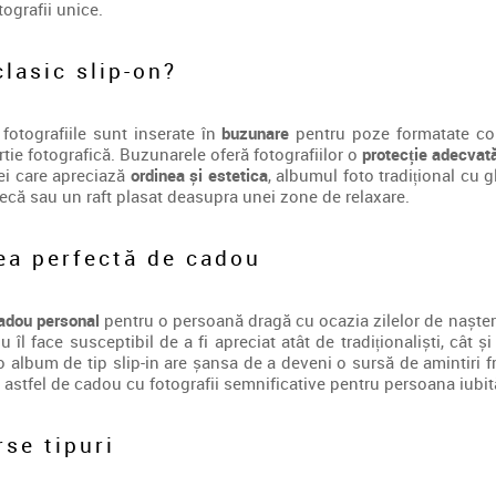
tografii unice.
lasic slip-on?
 fotografiile sunt inserate în
buzunare
pentru poze formatate cor
rtie fotografică. Buzunarele oferă fotografiilor o
protecție adecvată
cei care apreciază
ordinea și estetica
, albumul foto tradițional cu g
ecă sau un raft plasat deasupra unei zone de relaxare.
ea perfectă de cadou
cadou personal
pentru o persoană dragă cu ocazia zilelor de naștere
u îl face susceptibil de a fi apreciat atât de tradiționaliști, cât 
o album de tip slip-in are șansa de a deveni o sursă de amintiri 
astfel de cadou cu fotografii semnificative pentru persoana iubită,
se tipuri