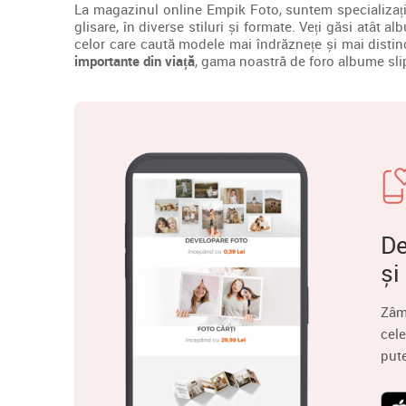
La magazinul online Empik Foto, suntem specializați î
glisare, în diverse stiluri și formate. Veți găsi atât a
celor care caută modele mai îndrăznețe și mai distinc
importante din viață
, gama noastră de foro albume slip-
De
și
Zâm
cele
put