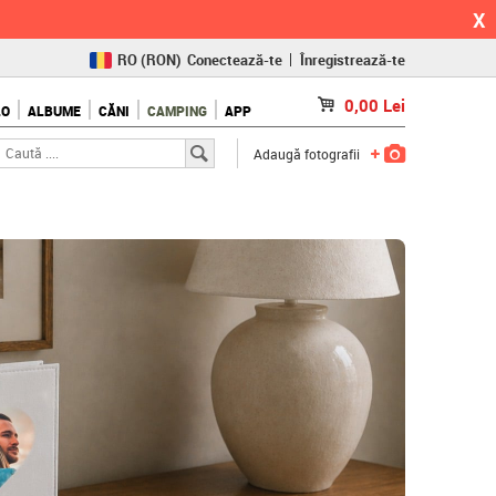
X
RO
(RON)
Conectează-te
Înregistrează-te
CZ
(KČ)
0,00
Lei
LO
ALBUME
CĂNI
CAMPING
APP
SK
(€)
Adaugă fotografii