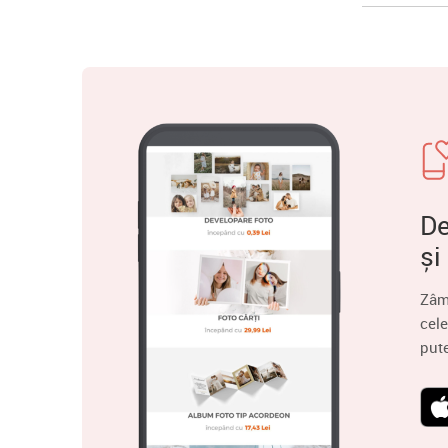
De
și
Zâm
cele
put