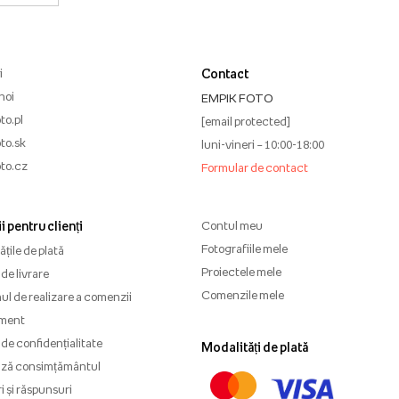
i
Contact
noi
EMPIK FOTO
to.pl
[email protected]
to.sk
luni-vineri – 10:00-18:00
to.cz
Formular de contact
i pentru clienți
Contul meu
Fotografiile mele
țile de plată
Proiectele mele
de livrare
Comenzile mele
l de realizare a comenzii
ment
 de confidențialitate
Modalități de plată
ază consimțământul
i și răspunsuri