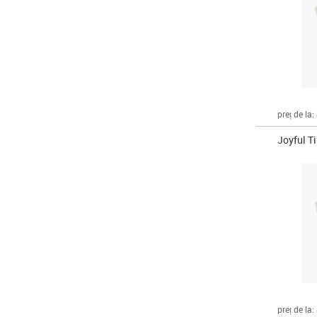
preț de la:
Joyful T
preț de la: