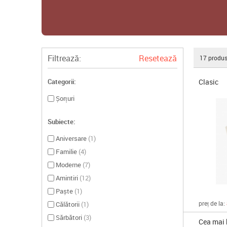
Filtrează:
Resetează
17
produs
Clasic
Categorii:
Șorțuri
Subiecte:
Aniversare
(
1
)
Familie
(
4
)
Moderne
(
7
)
Amintiri
(
12
)
Paște
(
1
)
preț de la:
Călătorii
(
1
)
Sărbători
(
3
)
Cea mai 