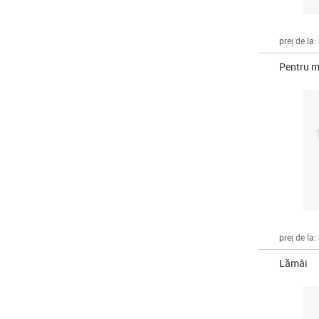
preț de la:
Pentru m
preț de la:
Lămâi