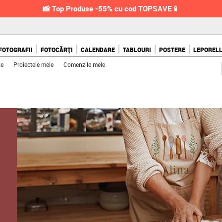
📸 Top Produse -55% cu cod TOPSAVE📱
FOTOGRAFII
FOTOCĂRȚI
CALENDARE
TABLOURI
POSTERE
LEPOREL
le
Proiectele mele
Comenzile mele