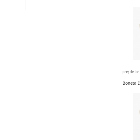
preț de la:
Boneta D