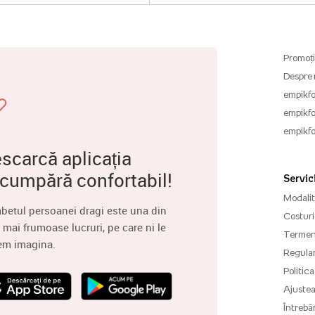
Promoți
Despre 
empikfo
empikfo
empikfo
scarcă aplicația
 cumpără confortabil!
Servici
Modalită
betul persoanei dragi este una din
Costuri 
 mai frumoase lucruri, pe care ni le
Termenu
em imagina.
Regula
Politica
Ajuste
Întrebăr