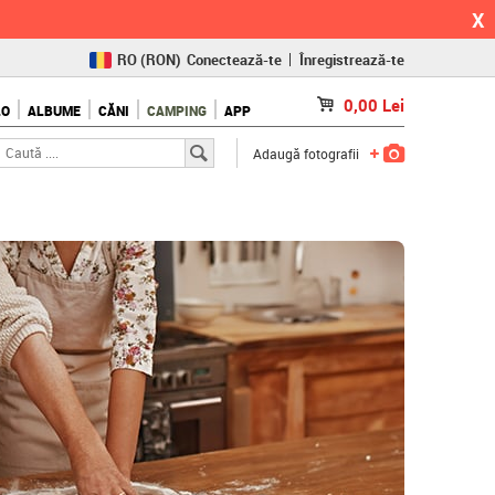
X
RO
(RON)
Conectează-te
Înregistrează-te
CZ
(KČ)
0,00
Lei
LO
ALBUME
CĂNI
CAMPING
APP
SK
(€)
Adaugă fotografii