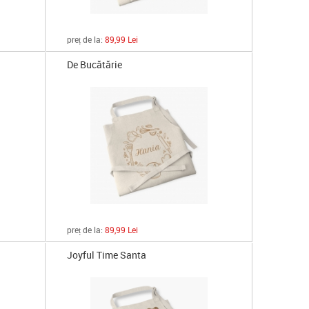
preț de la:
89,99 Lei
De Bucătărie
preț de la:
89,99 Lei
Joyful Time Santa