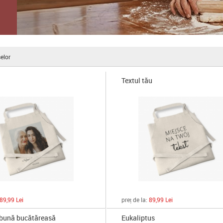
elor
Textul tău
89,99 Lei
preț de la:
89,99 Lei
bună bucătăreasă
Eukaliptus