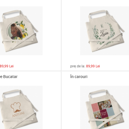
89,99 Lei
preț de la:
89,99 Lei
e Bucatar
În carouri