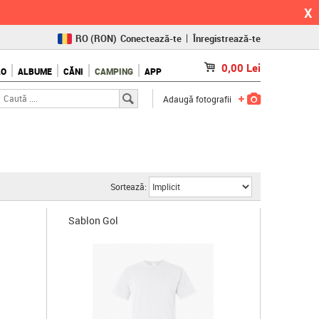
X
RO
(RON)
Conectează-te
Înregistrează-te
CZ
(KČ)
0,00
Lei
LO
ALBUME
CĂNI
CAMPING
APP
SK
(€)
Adaugă fotografii
Sortează:
Sablon Gol