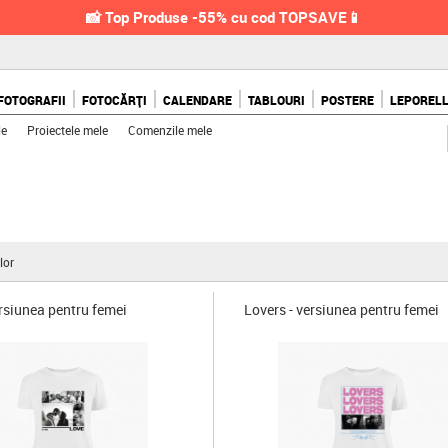
📸 Top Produse -55% cu cod TOPSAVE📱
FOTOGRAFII
FOTOCĂRȚI
CALENDARE
TABLOURI
POSTERE
LEPOREL
le
Proiectele mele
Comenzile mele
lor
ersiunea pentru femei
Lovers - versiunea pentru femei