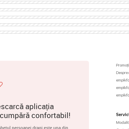
Promoți
Despre 
empikfo
empikfo
empikfo
scarcă aplicația
 cumpără confortabil!
Servici
Modalită
betul persoanei dragi este una din