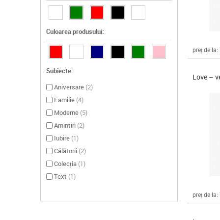
Culoarea produsului:
preț de la:
Subiecte:
Love – v
Aniversare
(
2
)
Familie
(
4
)
Moderne
(
5
)
Amintiri
(
2
)
Iubire
(
1
)
Călătorii
(
2
)
Colecția
(
1
)
Text
(
1
)
preț de la: