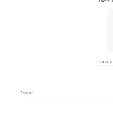
Lovers -
preț de la:
Opinie