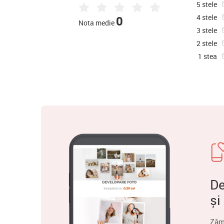
5 stele
4 stele
0
Nota medie
3 stele
2 stele
1 stea
De
și
Zâm