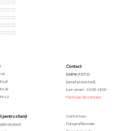
i
Contact
noi
EMPIK FOTO
to.pl
[email protected]
to.sk
luni-vineri – 10:00-18:00
to.cz
Formular de contact
i pentru clienți
Contul meu
Fotografiile mele
țile de plată