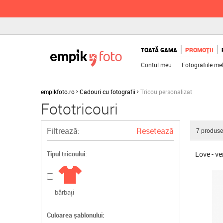
TOATĂ GAMA
PROMOȚII
Contul meu
Fotografiile me
empikfoto.ro
Cadouri cu fotografii
Tricou personalizat
Fototricouri
Filtrează:
Resetează
7
produse
Love - v
Tipul tricoului:
bărbați
Culoarea șablonului: