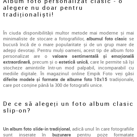
Album foto personalizat clasic - o
alegere nu doar pentru
tradiționaliști!
În ciuda disponibilității multor metode mai moderne și mai
minimaliste de stocare a fotografiilor,
albumul foto clasic
se
bucură încă de o mare popularitate și de un grup mare de
adepți devotați. Pentru mulți oameni, acest tip de album foto
personalizat are o
valoare sentimentală și emoțională
extraordinară
, precum și o
estetică unică
, care le permite să își
stocheze amintirile într-un mod palpabil, incomparabil cu
mediile digitale. În magazinul online Empik Foto veți găsi
diferite modele și formate de albume foto 10x15
tradiționale,
care pot conține până la 300 de fotografii unice.
De ce să alegeți un foto album clasic
slip-on?
Un album foto slide-in tradițional
, adică unul în care fotografiile
sunt inserate în
buzunare
pentru poze formatate