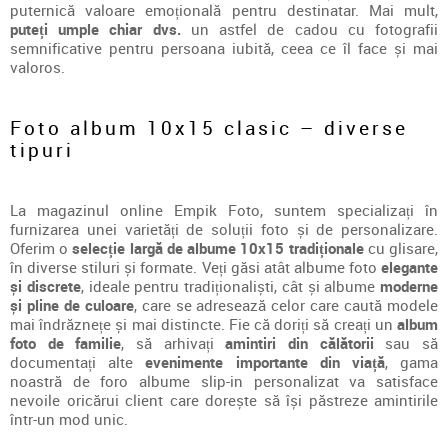
puternică valoare emoțională pentru destinatar. Mai mult,
puteți umple chiar dvs.
un astfel de cadou cu fotografii
semnificative pentru persoana iubită, ceea ce îl face și mai
valoros.
Foto album 10x15 clasic – diverse
tipuri
La magazinul online Empik Foto, suntem specializați în
furnizarea unei varietăți de soluții foto și de personalizare.
Oferim o
selecție largă de albume 10x15 tradiționale
cu glisare,
în diverse stiluri și formate. Veți găsi atât albume foto
elegante
și discrete
, ideale pentru tradiționaliști, cât și albume
moderne
și pline de culoare
, care se adresează celor care caută modele
mai îndrăznețe și mai distincte. Fie că doriți să creați un
album
foto de familie
, să arhivați
amintiri din călătorii
sau să
documentați alte
evenimente importante din viață
, gama
noastră de foro albume slip-in personalizat va satisface
nevoile oricărui client care dorește să își păstreze amintirile
într-un mod unic.