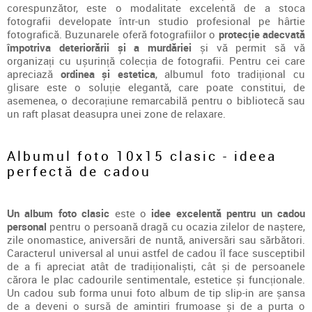
corespunzător, este o modalitate excelentă de a stoca
fotografii developate într-un studio profesional pe hârtie
fotografică. Buzunarele oferă fotografiilor o
protecție adecvată
împotriva deteriorării și a murdăriei
și vă permit să vă
organizați cu ușurință colecția de fotografii. Pentru cei care
apreciază
ordinea și estetica
, albumul foto tradițional cu
glisare este o soluție elegantă, care poate constitui, de
asemenea, o decorațiune remarcabilă pentru o bibliotecă sau
un raft plasat deasupra unei zone de relaxare.
Albumul foto 10x15 clasic - ideea
perfectă de cadou
Un album foto clasic
este o
idee excelentă pentru un cadou
personal
pentru o persoană dragă cu ocazia zilelor de naștere,
zile onomastice, aniversări de nuntă, aniversări sau sărbători.
Caracterul universal al unui astfel de cadou îl face susceptibil
de a fi apreciat atât de tradiționaliști, cât și de persoanele
cărora le plac cadourile sentimentale, estetice și funcționale.
Un cadou sub forma unui foto album de tip slip-in are șansa
de a deveni o sursă de amintiri frumoase și de a purta o