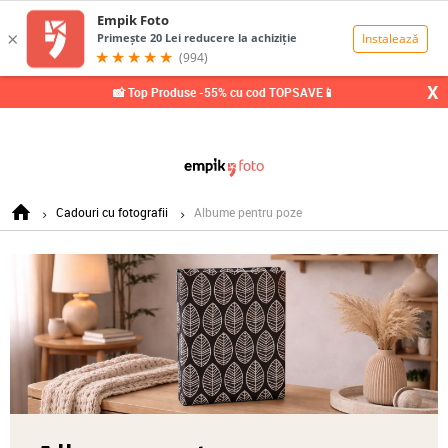
0,00
Lei
X
📸 Top Produse -55% cu cod TOPSAVE📱
Cadouri cu fotografii
Albume pentru poze