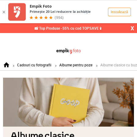
0,00
Lei
X
📸 Top Produse -55% cu cod TOPSAVE📱
Cadouri cu fotografii
Albume pentru poze
Albume clasice cu bu
Albume clasice