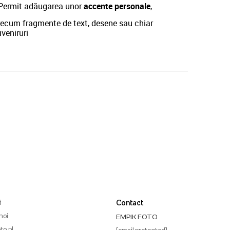
Permit adăugarea unor
accente personale
,
recum fragmente de text, desene sau chiar
veniruri
i
Contact
noi
EMPIK FOTO
to.pl