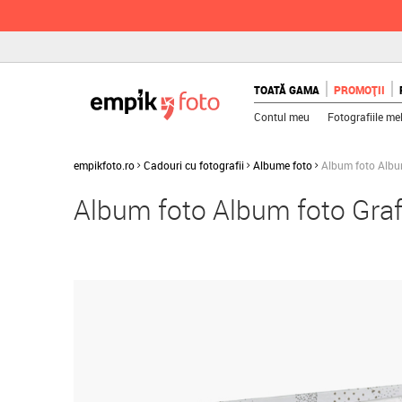
TOATĂ GAMA
PROMOȚII
Contul meu
Fotografiile me
empikfoto.ro
Cadouri cu fotografii
Albume foto
Album foto Album
Album foto Album foto Grafi