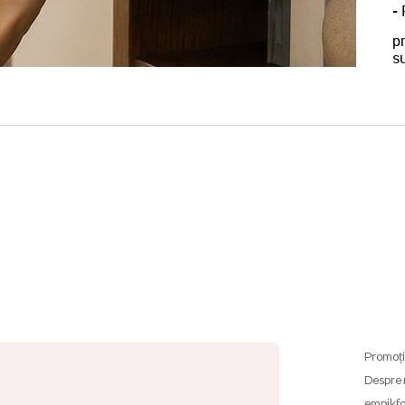
-
p
su
Promoți
Despre 
empikfo