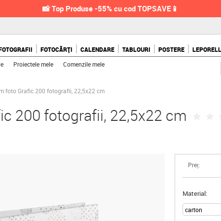
📸 Top Produse -55% cu cod TOPSAVE📱
FOTOGRAFII
FOTOCĂRȚI
CALENDARE
TABLOURI
POSTERE
LEPOREL
le
Proiectele mele
Comenzile mele
 foto Grafic 200 fotografii, 22,5x22 cm
c 200 fotografii, 22,5x22 cm
Preț:
Material: