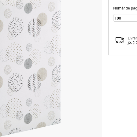
Număr de pagi
Livrar
jo. (1