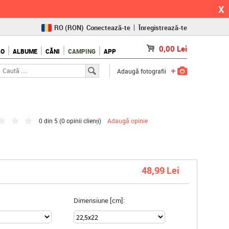
X
RO
(RON)
Conectează-te
Înregistrează-te
CZ
(KČ)
0,00
Lei
LO
ALBUME
CĂNI
CAMPING
APP
SK
(€)
Adaugă fotografii
0 din 5 (
0 opinii clienți
)
Adaugă opinie
48,99 Lei
Dimensiune [cm]: