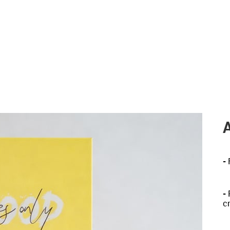
-
-
P
c