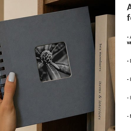
A
f
-
va
-
D
-
-
P
-