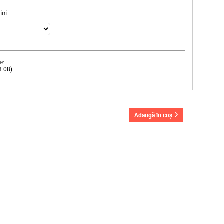
ni:
e:
3.08)
adaugă în coș