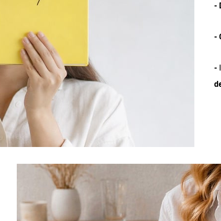
-
-
-
I
d