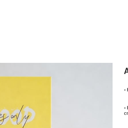
-
-
P
c