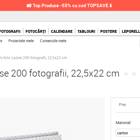
📸 Top Produse -55% cu cod TOPSAVE📱
FOTOGRAFII
FOTOCĂRȚI
CALENDARE
TABLOURI
POSTERE
LEPOREL
le
Proiectele mele
Comenzile mele
 foto Lazise 200 fotografii, 22,5x22 cm
se 200 fotografii, 22,5x22 cm
Preț:
Material: