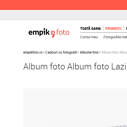
TOATĂ GAMA
PROMOȚII
Contul meu
Fotografiile me
empikfoto.ro
Cadouri cu fotografii
Albume foto
Album foto Album
Album foto Album foto Lazi