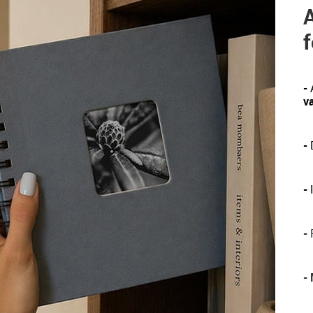
A
f
-
va
-
D
-
-
P
-