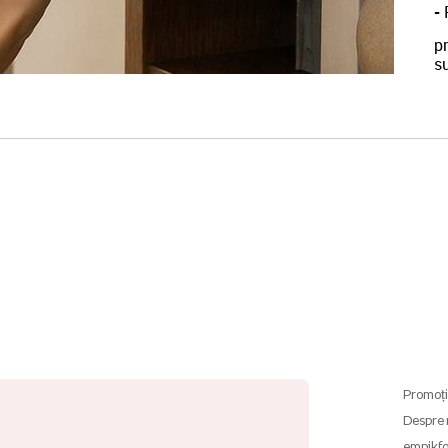
-
p
su
Promoți
Despre 
empikfo