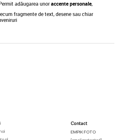
Permit adăugarea unor
accente personale
,
recum fragmente de text, desene sau chiar
veniruri
i
Contact
noi
EMPIK FOTO
to.pl