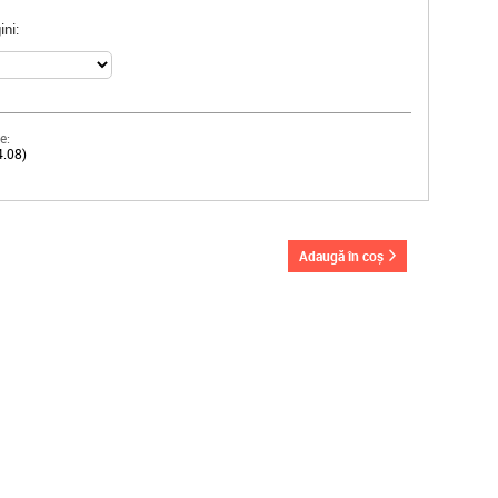
ni:
e:
4.08)
adaugă în coș