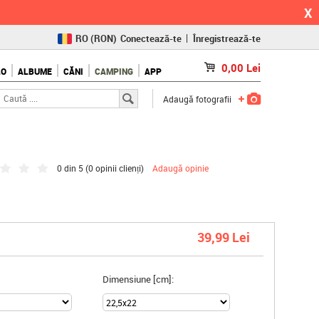
X
RO
(RON)
Conectează-te
Înregistrează-te
CZ
(KČ)
0,00
Lei
LO
ALBUME
CĂNI
CAMPING
APP
SK
(€)
Adaugă fotografii
0 din 5 (
0 opinii clienți
)
Adaugă opinie
39,99 Lei
Dimensiune [cm]: