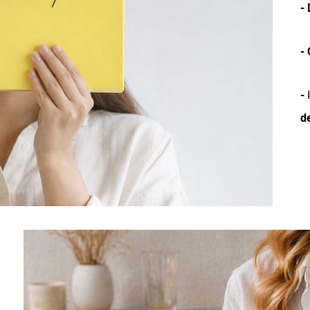
-
-
-
I
d