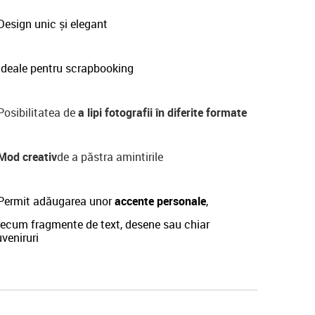
esign unic și elegant
Ideale pentru scrapbooking
osibilitatea de
a lipi fotografii în diferite formate
Mod creativ
de a păstra amintirile
Permit adăugarea unor
accente personale
,
recum fragmente de text, desene sau chiar
veniruri