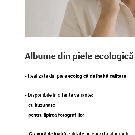
Albume din piele ecologică
-
Realizate din piele
ecologică de înaltă calitate
-
Disponibile în diferite variante:
cu buzunare
pentru lipirea fotografiilor
-
Gravură de înaltă
calitate pe coperta albumului