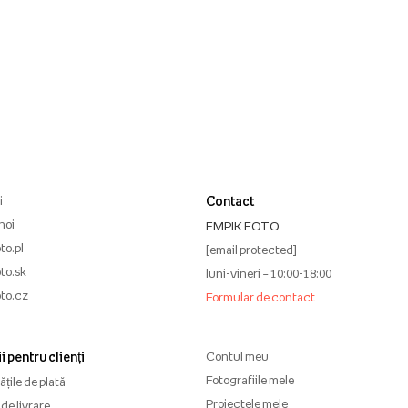
i
Contact
noi
EMPIK FOTO
to.pl
[email protected]
to.sk
luni-vineri – 10:00-18:00
to.cz
Formular de contact
i pentru clienți
Contul meu
Fotografiile mele
țile de plată
Proiectele mele
de livrare