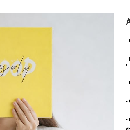
-
-
P
c
-
-
-
I
d