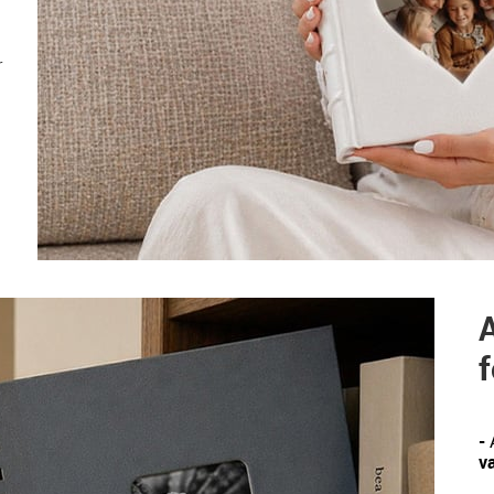
r
A
f
-
va