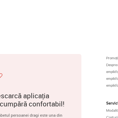
Promoți
Despre 
empikfo
empikfo
empikfo
scarcă aplicația
 cumpără confortabil!
Servici
Modalită
betul persoanei dragi este una din
Costuri 