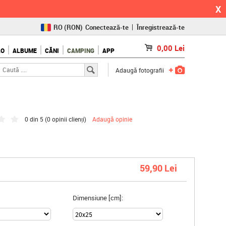
X
RO
(RON)
Conectează-te
Înregistrează-te
CZ
(KČ)
0,00
Lei
LO
ALBUME
CĂNI
CAMPING
APP
SK
(€)
Adaugă fotografii
0 din 5 (
0 opinii clienți
)
Adaugă opinie
59,90 Lei
Dimensiune [cm]: