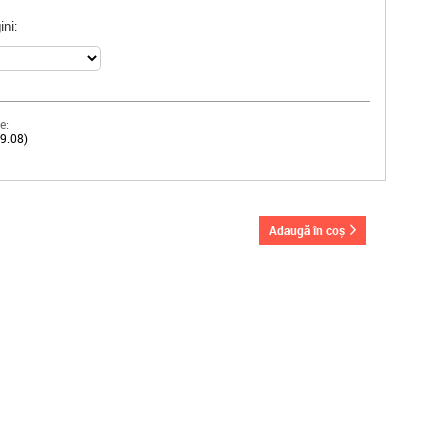
ni:
e:
19.08)
adaugă în coș