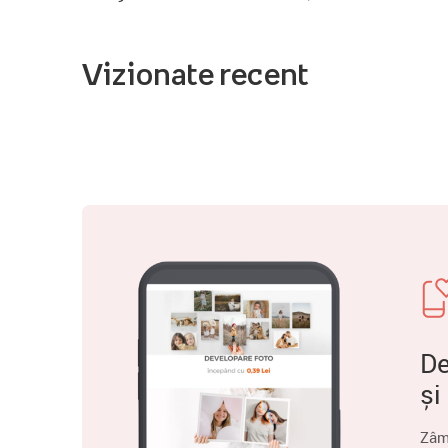
Vizionate recent
De
și
Zâm