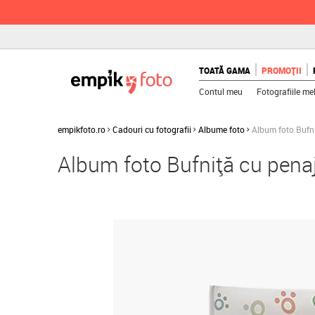
TOATĂ GAMA
PROMOȚII
Contul meu
Fotografiile me
empikfoto.ro
Cadouri cu fotografii
Albume foto
Album foto Bufni
Album foto Bufniță cu penaj