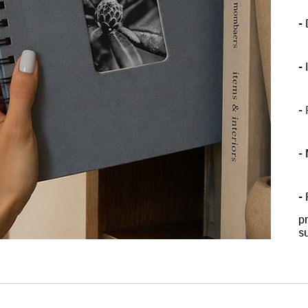
-
D
-
-
P
-
-
p
su