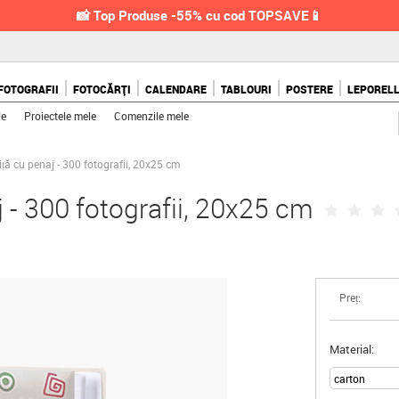
📸 Top Produse -55% cu cod TOPSAVE📱
FOTOGRAFII
FOTOCĂRȚI
CALENDARE
TABLOURI
POSTERE
LEPOREL
le
Proiectele mele
Comenzile mele
ță cu penaj - 300 fotografii, 20x25 cm
 - 300 fotografii, 20x25 cm
Preț:
Material: