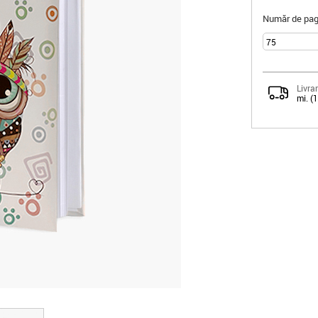
Număr de pagi
Livrar
mi. (