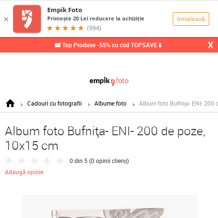
0,00
Lei
X
📸 Top Produse -55% cu cod TOPSAVE📱
Cadouri cu fotografii
Albume foto
Album foto Bufnița- ENI- 200
Album foto Bufnița- ENI- 200 de poze,
10x15 cm
0 din 5 (
0 opinii clienți
)
Adaugă opinie