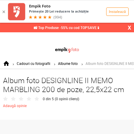
0,00
Lei
X
📸 Top Produse -55% cu cod TOPSAVE📱
Cadouri cu fotografii
Albume foto
Album foto DESIGNLINE II M
Album foto DESIGNLINE II MEMO
MARBLING 200 de poze, 22,5x22 cm
0 din 5 (
0 opinii clienți
)
Adaugă opinie