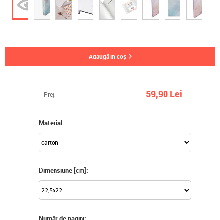
adaugă în coș
59,90 Lei
Preț:
Material:
Dimensiune [cm]:
Număr de pagini: