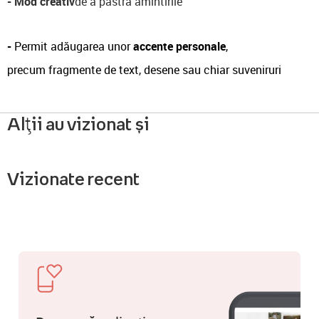
-
Mod creativ
de a păstra amintirile
-
Permit adăugarea unor
accente personale
,
precum fragmente de text, desene sau chiar suveniruri
Alții au vizionat și
Vizionate recent