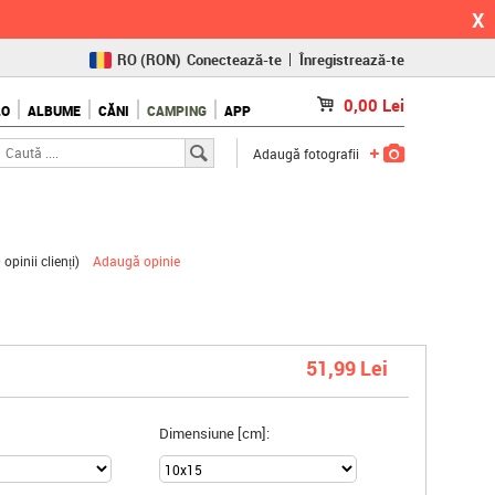
X
RO
(RON)
Conectează-te
Înregistrează-te
CZ
(KČ)
0,00
Lei
LO
ALBUME
CĂNI
CAMPING
APP
SK
(€)
Adaugă fotografii
 opinii clienți
)
Adaugă opinie
51,99 Lei
Dimensiune [cm]: