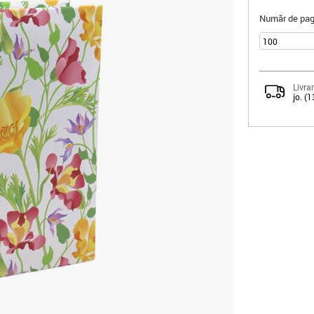
Număr de pagi
Livrar
jo. (1