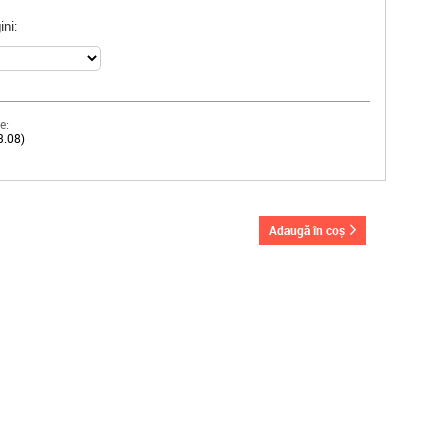
ni:
e:
3.08)
adaugă în coș