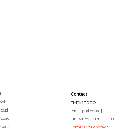
i
Contact
noi
EMPIK FOTO
to.pl
[email protected]
to.sk
luni-vineri – 10:00-18:00
to.cz
Formular de contact