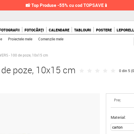
📸 Top Produse -55% cu cod TOPSAVE📱
FOTOGRAFII
FOTOCĂRȚI
CALENDARE
TABLOURI
POSTERE
LEPOREL
le
Proiectele mele
Comenzile mele
ERS - 100 de poze, 10x15 cm
 de poze, 10x15 cm
0 din 5 (
0
Preț:
Material: