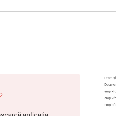
Promoți
Despre 
empikfo
empikfo
empikfo
scarcă aplicația