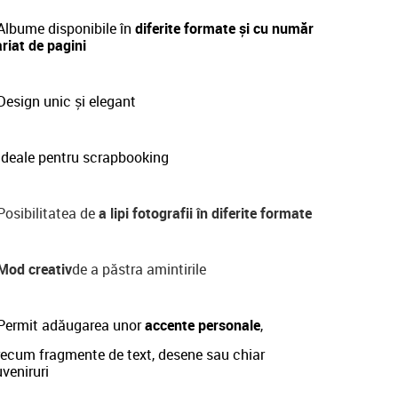
Albume disponibile în
diferite formate și cu număr
riat de pagini
esign unic și elegant
Ideale pentru scrapbooking
osibilitatea de
a lipi fotografii în diferite formate
Mod creativ
de a păstra amintirile
Permit adăugarea unor
accente personale
,
recum fragmente de text, desene sau chiar
veniruri