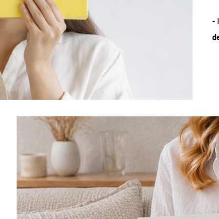
-
I
d