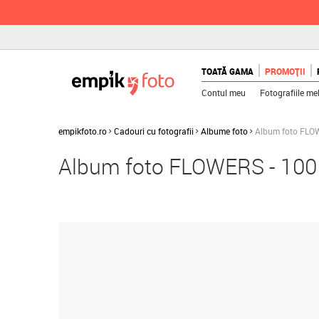
TOATĂ GAMA
PROMOȚII
Contul meu
Fotografiile me
empikfoto.ro
Cadouri cu fotografii
Albume foto
Album foto FLOW
Album foto FLOWERS - 100