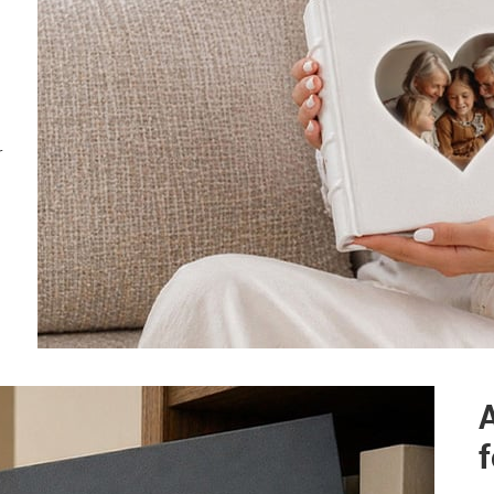
r
A
f