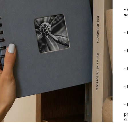
-
va
-
D
-
-
P
-
-
p
su