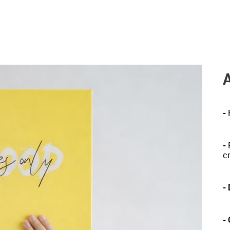
-
-
P
c
-
-