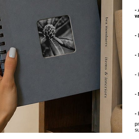
-
va
-
D
-
-
P
-
-
p
su