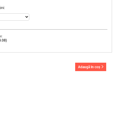
ni:
e:
4.08)
adaugă în coș