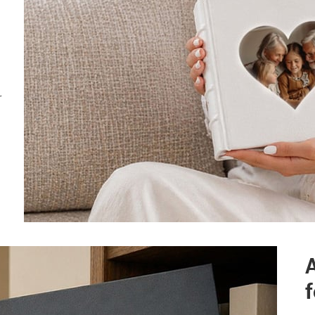
r
A
f