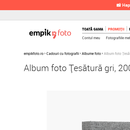
📸 Hap
TOATĂ GAMA
PROMOȚII
Contul meu
Fotografiile me
empikfoto.ro
Cadouri cu fotografii
Albume foto
Album foto Țesăt
Album foto Țesătură gri, 2