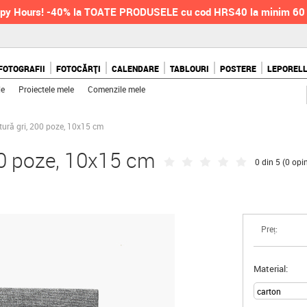
py Hours! -40% la TOATE PRODUSELE cu cod HRS40 la minim 6
FOTOGRAFII
FOTOCĂRȚI
CALENDARE
TABLOURI
POSTERE
LEPOREL
le
Proiectele mele
Comenzile mele
ură gri, 200 poze, 10x15 cm
00 poze, 10x15 cm
0 din 5 (
0 opin
Preț:
Material: