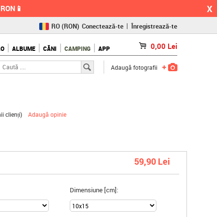
X
0 RON📱
RO
(RON)
Conectează-te
Înregistrează-te
CZ
(KČ)
0,00
Lei
LO
ALBUME
CĂNI
CAMPING
APP
SK
(€)
Adaugă fotografii
ii clienți
)
Adaugă opinie
59,90 Lei
Dimensiune [cm]: