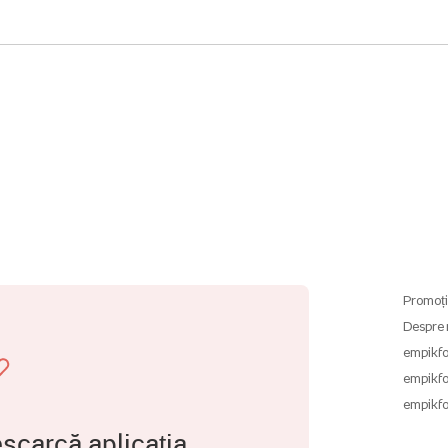
Promoți
Despre 
empikfo
empikfo
empikfo
scarcă aplicația