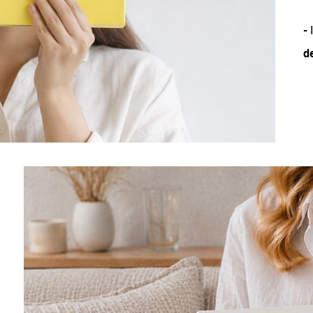
-
I
d