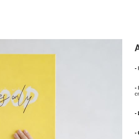
-
-
P
c
-
-