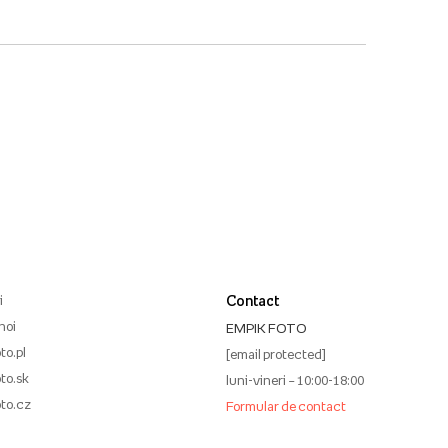
i
Contact
noi
EMPIK FOTO
to.pl
[email protected]
to.sk
luni-vineri – 10:00-18:00
to.cz
Formular de contact