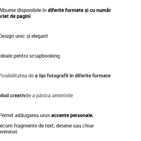
Albume disponibile în
diferite formate și cu număr
riat de pagini
esign unic și elegant
Ideale pentru scrapbooking
osibilitatea de
a lipi fotografii în diferite formate
Mod creativ
de a păstra amintirile
Permit adăugarea unor
accente personale
,
recum fragmente de text, desene sau chiar
veniruri