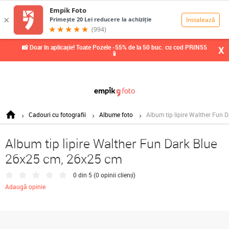
0,00
Lei
📸 Doar în aplicație! Toate Pozele -55% de la 50 buc. cu cod PRIN55
X
📱
Cadouri cu fotografii
Albume foto
Album tip lipire Walther Fun
Album tip lipire Walther Fun Dark Blue
26x25 cm, 26x25 cm
0 din 5 (
0 opinii clienți
)
Adaugă opinie