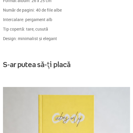
Format album: 26 x 25 cm
Număr de pagini: 40 de file albe
Intercalare: pergament alb
Tip copertă: tare, cusută
Design: minimalist și elegant
S-ar putea să-ți placă