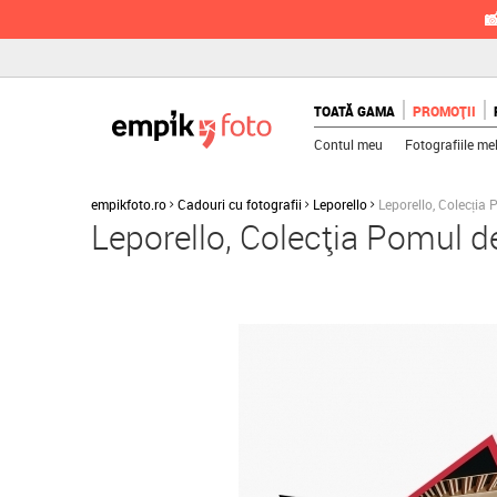

TOATĂ GAMA
PROMOȚII
Contul meu
Fotografiile me
empikfoto.ro
Cadouri cu fotografii
Leporello
Leporello, Colecția
Leporello, Colecția Pomul d