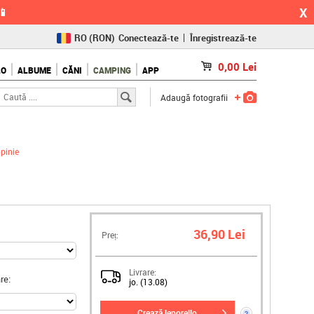
X
📱
RO
(RON)
Conectează-te
Înregistrează-te
CZ
(KČ)
0,00
Lei
LO
ALBUME
CĂNI
CAMPING
APP
SK
(€)
Adaugă fotografii
pinie
36,90 Lei
Preț:
Livrare:
re:
jo. (13.08)
crează leporello
?