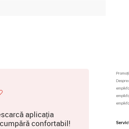
Promoți
Despre 
empikfo
empikfo
empikfo
scarcă aplicația
 cumpără confortabil!
Servici