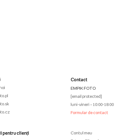
i
Contact
noi
EMPIK FOTO
to.pl
[email protected]
to.sk
luni-vineri – 10:00-18:00
to.cz
Formular de contact
i pentru clienți
Contul meu