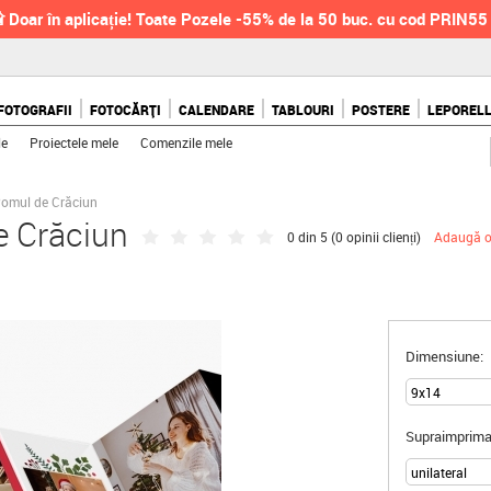
 Doar în aplicație! Toate Pozele -55% de la 50 buc. cu cod PRIN55
FOTOGRAFII
FOTOCĂRȚI
CALENDARE
TABLOURI
POSTERE
LEPOREL
le
Proiectele mele
Comenzile mele
 Pomul de Crăciun
e Crăciun
0 din 5 (
0 opinii clienți
)
Adaugă o
Dimensiune:
Supraimprima