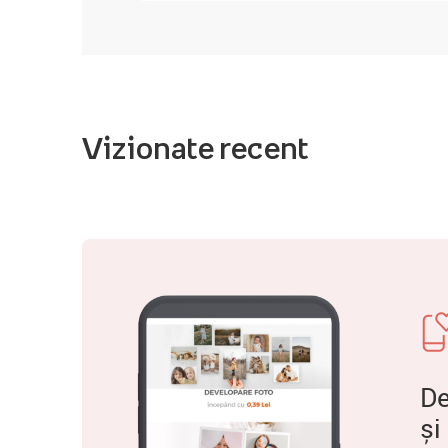
Vizionate recent
De
și