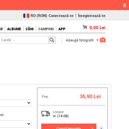
X
RO
(RON)
Conectează-te
Înregistrează-te
CZ
(KČ)
0,00
Lei
LO
ALBUME
CĂNI
CAMPING
APP
SK
(€)
Adaugă fotografii
36,90 Lei
Preț:
Livrare:
re:
vi. (14.08)
crează leporello
?