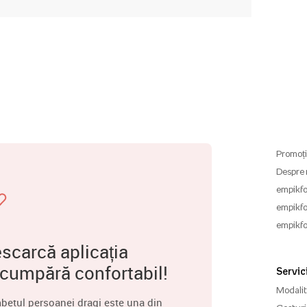
Promoți
Despre 
empikfo
empikfo
empikfo
scarcă aplicația
 cumpără confortabil!
Servici
Modalită
betul persoanei dragi este una din