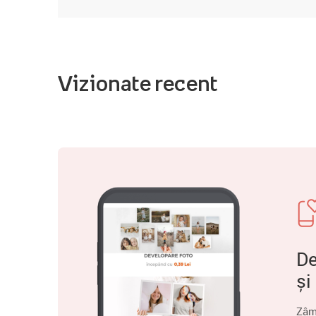
Vizionate recent
De
și
Zâm