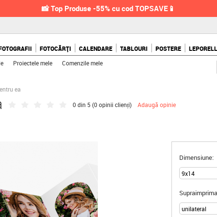
📸 Top Produse -55% cu cod TOPSAVE📱
FOTOGRAFII
FOTOCĂRȚI
CALENDARE
TABLOURI
POSTERE
LEPOREL
le
Proiectele mele
Comenzile mele
pentru ea
a
0 din 5 (
0 opinii clienți
)
Adaugă opinie
Dimensiune:
Supraimprima