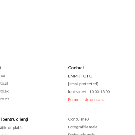
i
Contact
noi
EMPIK FOTO
to.pl
[email protected]
to.sk
luni-vineri – 10:00-18:00
to.cz
Formular de contact
i pentru clienți
Contul meu
Fotografiile mele
țile de plată
Proiectele mele