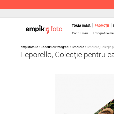
TOATĂ GAMA
PROMOȚII
Contul meu
Fotografiile me
empikfoto.ro
Cadouri cu fotografii
Leporello
Leporello, Colecție 
Leporello, Colecție pentru e