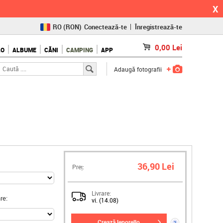
X
RO
(RON)
Conectează-te
Înregistrează-te
CZ
(KČ)
0,00
Lei
LO
ALBUME
CĂNI
CAMPING
APP
SK
(€)
Adaugă fotografii
36,90 Lei
Preț:
Livrare:
re:
vi. (14.08)
crează leporello
?