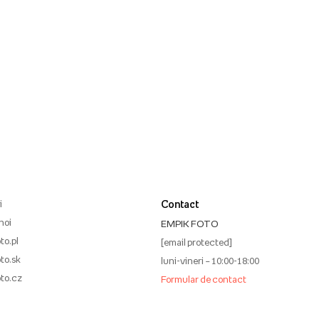
i
Contact
noi
EMPIK FOTO
to.pl
[email protected]
to.sk
luni-vineri – 10:00-18:00
to.cz
Formular de contact