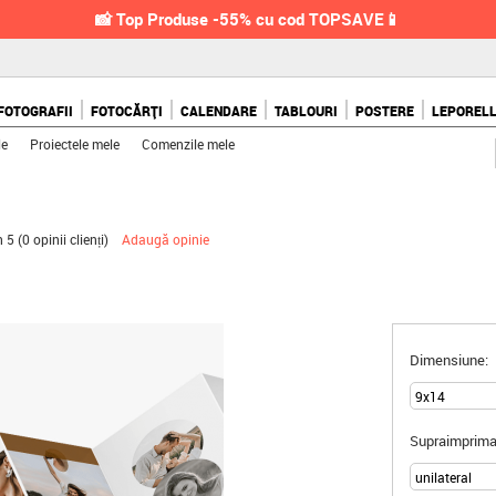
📸 Top Produse -55% cu cod TOPSAVE📱
FOTOGRAFII
FOTOCĂRȚI
CALENDARE
TABLOURI
POSTERE
LEPOREL
le
Proiectele mele
Comenzile mele
n 5 (
0 opinii clienți
)
Adaugă opinie
Dimensiune:
Supraimprima