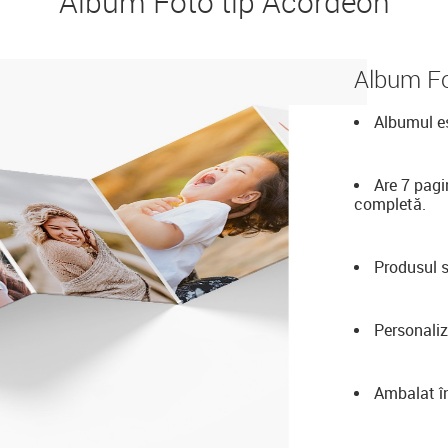
Album Foto tip Acordeon
Album Fo
Albumul es
Are 7 pagi
completă.
Produsul s
Personaliz
Ambalat în