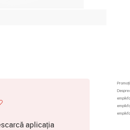
Promoți
Despre 
empikfo
empikfo
empikfo
scarcă aplicația