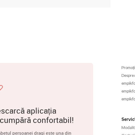
Promoți
Despre 
empikfo
empikfo
empikfo
scarcă aplicația
 cumpără confortabil!
Servici
Modalită
betul persoanei dragi este una din