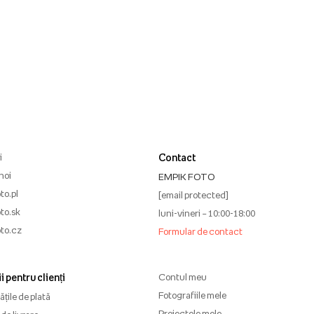
i
Contact
noi
EMPIK FOTO
to.pl
[email protected]
to.sk
luni-vineri – 10:00-18:00
to.cz
Formular de contact
i pentru clienți
Contul meu
Fotografiile mele
țile de plată
Proiectele mele