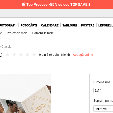
📸 Top Produse -55% cu cod TOPSAVE📱
FOTOGRAFII
FOTOCĂRȚI
CALENDARE
TABLOURI
POSTERE
LEPOREL
le
Proiectele mele
Comenzile mele
y Classic
c
0 din 5 (
0 opinii clienți
)
Adaugă opinie
Dimensiune:
Supraimprima