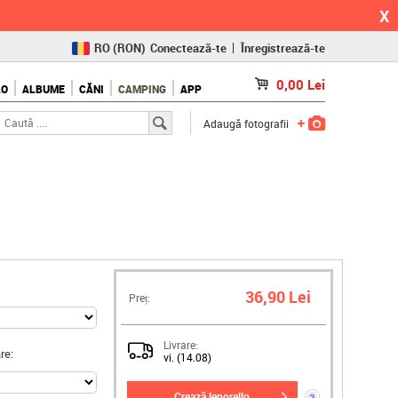
X
RO
(RON)
Conectează-te
Înregistrează-te
CZ
(KČ)
0,00
Lei
LO
ALBUME
CĂNI
CAMPING
APP
SK
(€)
Adaugă fotografii
36,90 Lei
Preț:
Livrare:
re:
vi. (14.08)
crează leporello
?