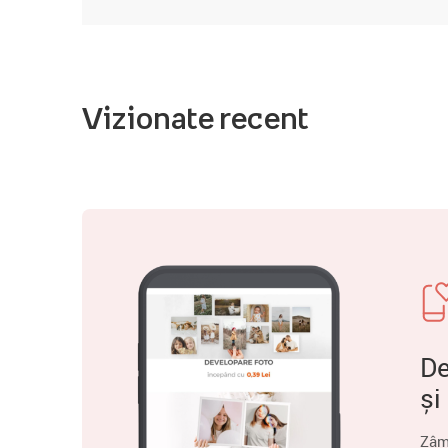
Vizionate recent
De
și
Zâm