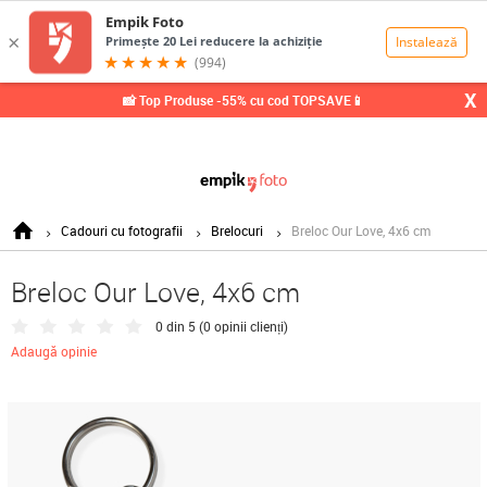
0,00
Lei
X
📸 Top Produse -55% cu cod TOPSAVE📱
Cadouri cu fotografii
Brelocuri
Breloc Our Love, 4x6 cm
Breloc Our Love, 4x6 cm
0 din 5 (
0 opinii clienți
)
Adaugă opinie