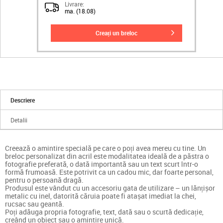
Livrare:
ma. (18.08)
creați un breloc
Descriere
Detalii
Creează o amintire specială pe care o poți avea mereu cu tine. Un
breloc personalizat din acril este modalitatea ideală de a păstra o
fotografie preferată, o dată importantă sau un text scurt într-o
formă frumoasă. Este potrivit ca un cadou mic, dar foarte personal,
pentru o persoană dragă.
Produsul este vândut cu un accesoriu gata de utilizare – un lănțișor
metalic cu inel, datorită căruia poate fi atașat imediat la chei,
rucsac sau geantă.
Poți adăuga propria fotografie, text, dată sau o scurtă dedicație,
creând un obiect sau o amintire unică.