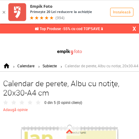
0,00
Lei
X
📸 Top Produse -55% cu cod TOPSAVE📱
Calendare
Subiecte
Calendar de perete, Albu cu notițe, 20x30-A
Calendar de perete, Albu cu notițe,
20x30-A4 cm
0 din 5 (
0 opinii clienți
)
Adaugă opinie