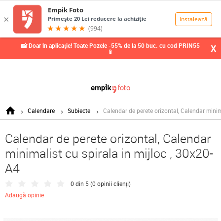
0,00
Lei
📸 Doar în aplicație! Toate Pozele -55% de la 50 buc. cu cod PRIN55
X
📱
Calendare
Subiecte
Calendar de perete orizontal, Calendar minima
Calendar de perete orizontal, Calendar
minimalist cu spirala in mijloc , 30x20-
A4
0 din 5 (
0 opinii clienți
)
Adaugă opinie