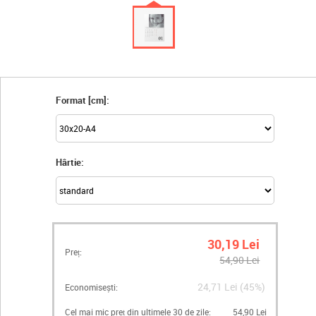
Format [cm]:
Hârtie:
30,19 Lei
Preț:
54,90 Lei
24,71 Lei (45%)
Economisești:
Cel mai mic preț din ultimele 30 de zile:
54,90 Lei