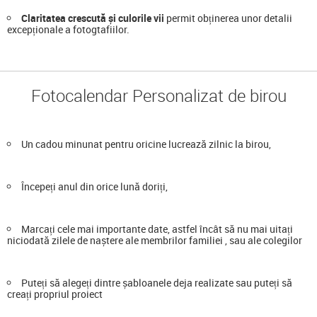
Claritatea crescută și culorile vii
permit obținerea unor detalii
excepționale a fotogtafiilor.
Fotocalendar Personalizat de birou
Un cadou minunat pentru oricine lucrează zilnic la birou,
Începeți anul din orice lună doriți,
Marcați cele mai importante date, astfel încât să nu mai uitați
niciodată zilele de naștere ale membrilor familiei , sau ale colegilor
Puteți să alegeți dintre șabloanele deja realizate sau puteți să
creați propriul proiect