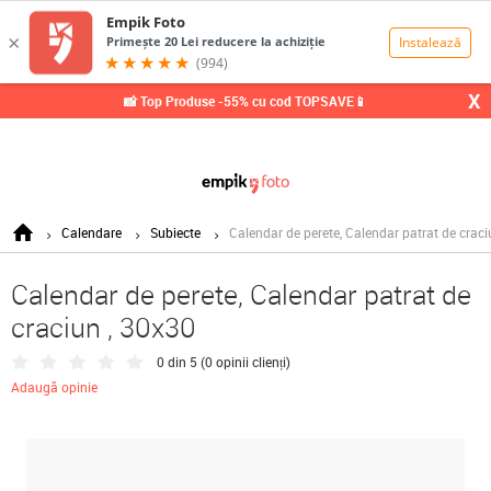
0,00
Lei
X
📸 Top Produse -55% cu cod TOPSAVE📱
Calendare
Subiecte
Calendar de perete, Calendar patrat de craci
Calendar de perete, Calendar patrat de
craciun , 30x30
0 din 5 (
0 opinii clienți
)
Adaugă opinie