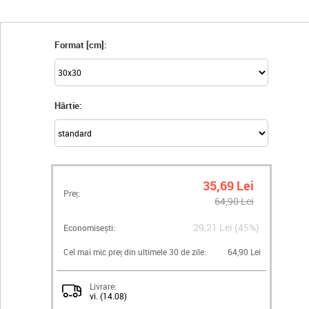
Format [cm]:
Hârtie:
35,69 Lei
Preț:
64,90 Lei
29,21 Lei (45%)
Economisești:
Cel mai mic preț din ultimele 30 de zile:
64,90 Lei
Livrare:
vi. (14.08)